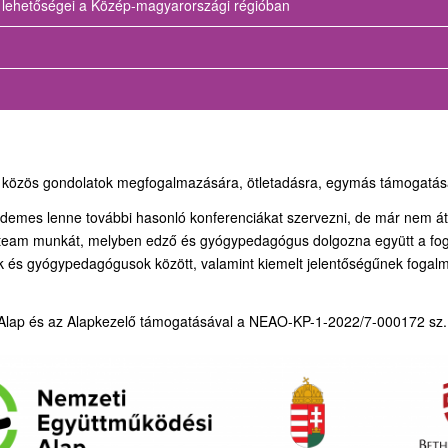
si lehetőségei a Közép-magyarországi régióban
k közös gondolatok megfogalmazására, ötletadásra, egymás támogatásá
érdemes lenne további hasonló konferenciákat szervezni, de már nem 
a team munkát, melyben edző és gyógypedagógus dolgozna együtt a fogy
 és gyógypedagógusok között, valamint kiemelt jelentőségűnek fogalm
lap és az Alapkezelő támogatásával a NEAO-KP-1-2022/7-000172 sz. pá