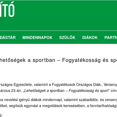
DÁSTÁR
MINDENNAPOK
SZÜLŐK
DIÁKOK
PART
hetőségek a sportban – Fogyatékosság és sp
zágos Egyesülete, valamint a Fogyatékosok Országos Diák-, Verseny
rcius 23-án, „
Lehetőségek a sportban – Fogyatékosság és sport
” cím
átos nevelési igényű diákok mindennapi, valamint szabadidős- és verse
zőket, segítsük egymást a megoldások keresésében, a fenntarthatóság/
g.