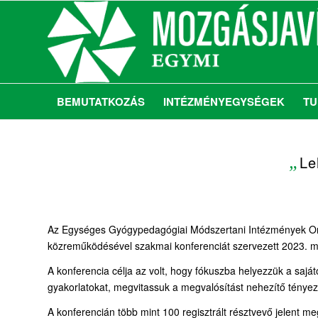
BEMUTATKOZÁS
INTÉZMÉNYEGYSÉGEK
TU
„
Le
Az Egységes Gyógypedagógiai Módszertani Intézmények Ors
közreműködésével szakmai konferenciát szervezett 2023. má
A konferencia célja az volt, hogy fókuszba helyezzük a saj
gyakorlatokat, megvitassuk a megvalósítást nehezítő ténye
A konferencián több mint 100 regisztrált résztvevő jelent me