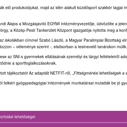
 elő produkciójukat, majd az idén alakult küzdősport szakkör tagjai mu
ándi Alajos a Mozgásjavító EGYMI intézményvezetője, üdvözölte a jel
rgy, a Közép-Pesti Tankerületi Központ igazgatója nyitotta meg a konf
az iskolákban
címmel Szabó László, a Magyar Paralimpiai Bizottság eln
tozzon – véleménye szerint -, elsősorban a testnevelő tanárokon múlik
ese az SNI-s gyermekek ellátásának személyi és tárgyi feltételeiről ad
ődnie a sportfoglalkozásoknak.
ott tájékoztatót Az adaptált NETFIT-ről, „
Fittségmérési lehetőségek a 
 felkért gyógypedagógiai intézmények munkatársai mutatták be jó gyako
ortolási lehetőségei