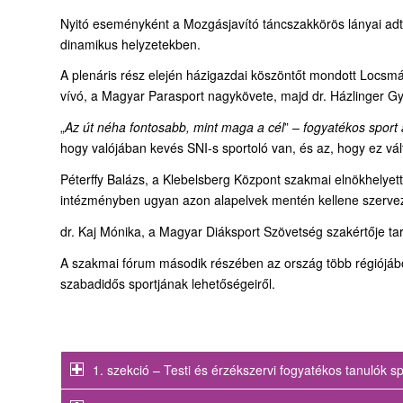
Nyitó eseményként a Mozgásjavító táncszakkörös lányai adták
dinamikus helyzetekben.
A plenáris rész elején házigazdai köszöntőt mondott Locsm
vívó, a Magyar Parasport nagykövete, majd dr. Házlinger Gyö
„
Az út néha fontosabb, mint maga a cél
” –
fogyatékos sport 
hogy valójában kevés SNI-s sportoló van, és az, hogy ez vál
Péterffy Balázs, a Klebelsberg Központ szakmai elnökhelyett
intézményben ugyan azon alapelvek mentén kellene szervez
dr. Kaj Mónika, a Magyar Diáksport Szövetség szakértője tart
A szakmai fórum második részében az ország több régiójából
szabadidős sportjának lehetőségeiről.
1. szekció – Testi és érzékszervi fogyatékos tanulók sp