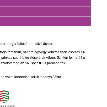
ra, megerősítésére, motiválására.
átfogó témában, hanem egy-egy konkrét sport és/vagy SNI
atékos sport fejlesztése érdekében. Szintén felmerült a
azódott meg az SNI specifikus parasportok
lyázat keretében került lebonyolításra.