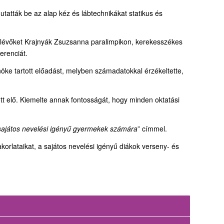
tatták be az alap kéz és lábtechnikákat statikus és
enlévőket Krajnyák Zsuzsanna paralimpikon, kerekesszékes
erenciát.
öke tartott előadást, melyben számadatokkal érzékeltette,
.
ott elő. Kiemelte annak fontosságát, hogy minden oktatási
sajátos nevelési igényű gyermekek számára
” címmel.
rlataikat, a sajátos nevelési igényű diákok verseny- és