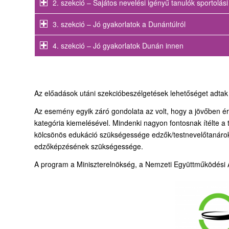
2. szekció – Sajátos nevelési igényű tanulók sportolá
3. szekció – Jó gyakorlatok a Dunántúlról
4. szekció – Jó gyakorlatok Dunán innen
Az előadások utáni szekcióbeszélgetések lehetőséget adta
Az esemény egyik záró gondolata az volt, hogy a jövőben 
kategória kiemelésével. Mindenki nagyon fontosnak ítélte 
kölcsönös edukáció szükségessége edzők/testnevelőtanárok
edzőképzésének szükségessége.
A program a Miniszterelnökség, a Nemzeti Együttműködési A