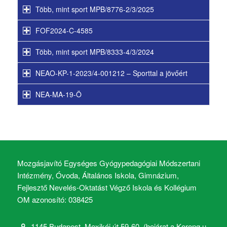
Több, mint sport MPB/8776-2/3/2025
FOF2024-C-4585
Több, mint sport MPB/8333-4/3/2024
NEAO-KP-1-2023/4-001212 – Sporttal a jövőért
NEA-MA-19-Ö
Mozgásjavító Egységes Gyógypedagógiai Módszertani
Intézmény, Óvoda, Általános Iskola, Gimnázium,
Fejlesztő Nevelés-Oktatást Végző Iskola és Kollégium
OM azonosító: 038425
1145 Budapest, Mexikói út 59-60. (bejárat a Korong u.