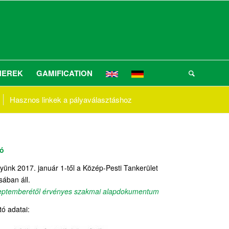
NEREK
GAMIFICATION
Hasznos linkek a pályaválasztáshoz
tó
yünk 2017. január 1-től a Közép-Pesti Tankerület
sában áll.
eptemberétől érvényes szakmai alapdokumentum
tó adatai: