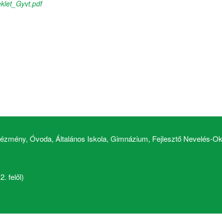
let_Gyvt.pdf
zmény, Óvoda, Általános Iskola, Gimnázium, Fejlesztő Nevelés-Okt
. felől)