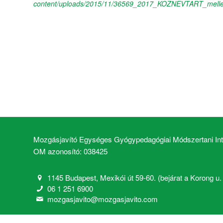
content/uploads/2015/11/36569_2017_KOZNEVTART_mellek
Mozgásjavító Egységes Gyógypedagógiai Módszertani Inté
OM azonosító: 038425
1145 Budapest, Mexikói út 59-60. (bejárat a Korong u. 2
06 1 251 6900
mozgasjavito@mozgasjavito.com