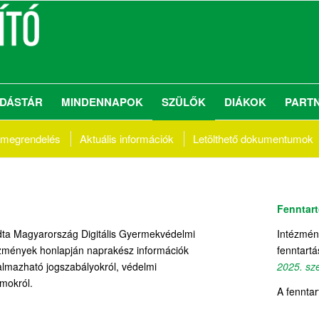
DÁSTÁR
MINDENNAPOK
SZÜLŐK
DIÁKOK
PART
 megrendelés
Aktuális információk
Letölthető
dokumentumok
Fenntar
adta Magyarország Digitális Gyermekvédelmi
Intézmén
ntézmények honlapján naprakész információk
fenntartá
almazható jogszabályokról, védelmi
2025. sz
mokról.
A fenntar