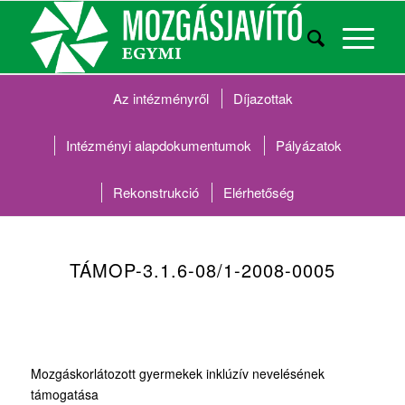
Az intézményről
Díjazottak
Intézményi alapdokumentumok
Pályázatok
Rekonstrukció
Elérhetőség
TÁMOP-3.1.6-08/1-2008-0005
Mozgáskorlátozott gyermekek inklúzív nevelésének
támogatása