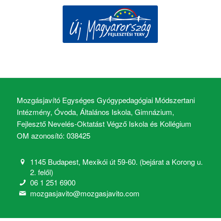
Mozgásjavító Egységes Gyógypedagógiai Módszertani
Intézmény, Óvoda, Általános Iskola, Gimnázium,
Fejlesztő Nevelés-Oktatást Végző Iskola és Kollégium
OM azonosító: 038425
1145 Budapest, Mexikói út 59-60. (bejárat a Korong u.
2. felől)
06 1 251 6900
mozgasjavito@mozgasjavito.com