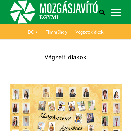
DÖK
Filmműhely
Végzett diákok
Végzett diákok