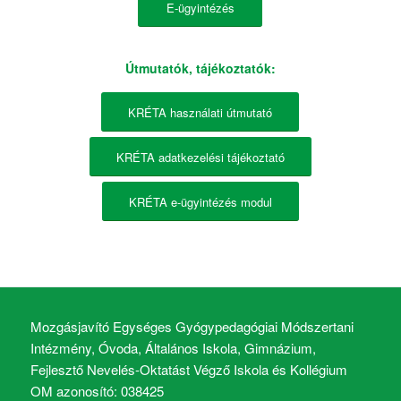
E-ügyintézés
Útmutatók, tájékoztatók:
KRÉTA használati útmutató
KRÉTA adatkezelési tájékoztató
KRÉTA e-ügyintézés modul
Mozgásjavító Egységes Gyógypedagógiai Módszertani
Intézmény, Óvoda, Általános Iskola, Gimnázium,
Fejlesztő Nevelés-Oktatást Végző Iskola és Kollégium
OM azonosító: 038425