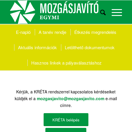
E-napló
A tanév rendje
Étkezés megrendelés
Aktuális információk
Letölthető
dokumentumok
Hasznos linkek a pályaválasztáshoz
Kérjük, a KRÉTA rendszerrel kapcsolatos kérdéseiket
küldjék el a
mozgasjavito@mozgasjavito.com
e-mail
címre.
KRÉTA belépés