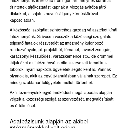
intézményünk felkészítő tréninget tart, melynek során az
érintettek tájékoztatást kapnak a Mozgásjavítóba járó
diákokról, a sajátos nevelési igény kérdéskörével
kapcsolatban.
A közösségi szolgálat szintereihez gazdag választékot kínál
intézményünk. Szívesen vesszük a közösségi szolgálatot
teljesítő fiatalok részvételét az intézmény különböző
rendezvényein, pl. projekthét, témahét, tavaszi zsongás,
karácsonyi készülődés, varázskemence stb., de örömmel
látjuk őket az intézményünk által szervezett tematikus
táborok, nyári napközis ügyeletek segítőiként is. Vannak
olyanok is, akik az együtt-tanulásban vállalnak szerepet. Ez
mindig szaktanár felügyelete mellett történhet.
Az intézményeink együttműködési megállapodás alapján
végzik a közösségi szolgálat szervezését, megvalósítását
és értékelését.
Adatbázisunk alapján az alábbi
intézményekkel volt eddig