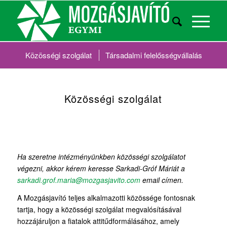
Közösségi szolgálat
Társadalmi felelősségvállalás
Közösségi szolgálat
Ha szeretne intézményünkben közösségi szolgálatot
végezni, akkor kérem keresse Sarkadi-Gróf Máriát a
sarkadi.grof.maria@mozgasjavito.com
email címen.
A Mozgásjavító teljes alkalmazotti közössége fontosnak
tartja, hogy a közösségi szolgálat megvalósításával
hozzájáruljon a fiatalok attitűdformálásához, amely