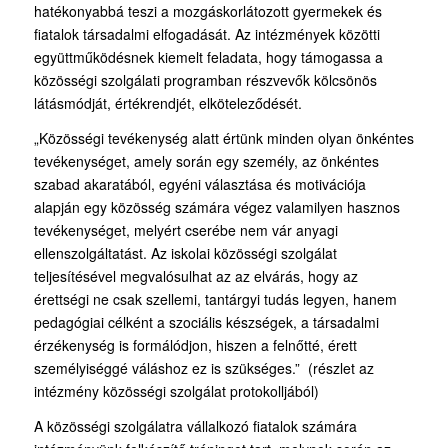
hatékonyabbá teszi a mozgáskorlátozott gyermekek és
fiatalok társadalmi elfogadását. Az intézmények közötti
együttműködésnek kiemelt feladata, hogy támogassa a
közösségi szolgálati programban részvevők kölcsönös
látásmódját, értékrendjét, elköteleződését.
„Közösségi tevékenység alatt értünk minden olyan önkéntes
tevékenységet, amely során egy személy, az önkéntes
szabad akaratából, egyéni választása és motivációja
alapján egy közösség számára végez valamilyen hasznos
tevékenységet, melyért cserébe nem vár anyagi
ellenszolgáltatást. Az iskolai közösségi szolgálat
teljesítésével megvalósulhat az az elvárás, hogy az
érettségi ne csak szellemi, tantárgyi tudás legyen, hanem
pedagógiai célként a szociális készségek, a társadalmi
érzékenység is formálódjon, hiszen a felnőtté, érett
személyiséggé váláshoz ez is szükséges.” (részlet az
intézmény közösségi szolgálat protokolljából)
A közösségi szolgálatra vállalkozó fiatalok számára