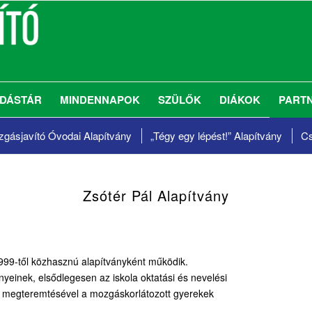
DÁSTÁR
MINDENNAPOK
SZÜLŐK
DIÁKOK
PART
gásjavító Óvodai Alapítvány
„Tégy egy lépést!”
Alapítvány
Cs
Zsótér Pál Alapítvány
 1999-től közhasznú alapítványként működik.
yeinek, elsődlegesen az iskola oktatási és nevelési
elek megteremtésével a mozgáskorlátozott gyerekek