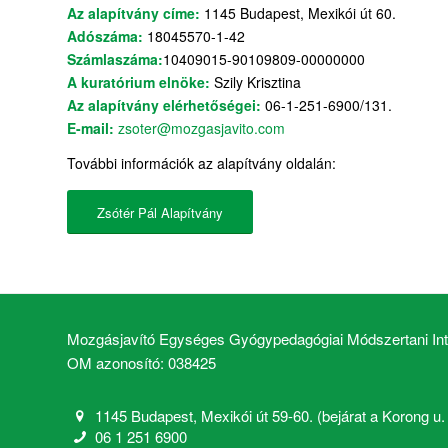
Az alapítvány címe:
1145 Budapest, Mexikói út 60.
Adószáma:
18045570-1-42
Számlaszáma:
10409015-90109809-00000000
A kuratórium elnöke:
Szily Krisztina
Az alapítvány elérhetőségei:
06-1-251-6900/131.
E-mail:
zsoter@mozgasjavito.com
További információk az alapítvány oldalán:
Zsótér Pál Alapítvány
Mozgásjavító Egységes Gyógypedagógiai Módszertani Inté
OM azonosító: 038425
1145 Budapest, Mexikói út 59-60. (bejárat a Korong u. 2
06 1 251 6900