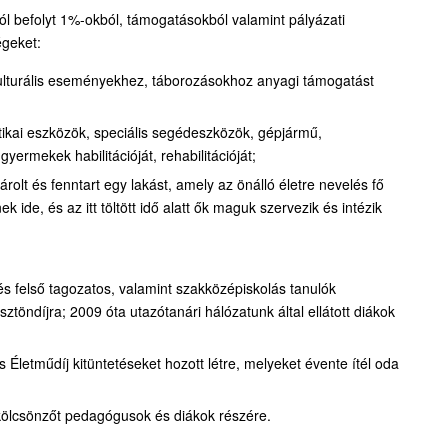
l befolyt 1%-okból, támogatásokból valamint pályázati
égeket:
kulturális eseményekhez, táborozásokhoz anyagi támogatást
ikai eszközök, speciális segédeszközök, gépjármű,
ermekek habilitációját, rehabilitációját;
lt és fenntart egy lakást, amely az önálló életre nevelés fő
 ide, és az itt töltött idő alatt ők maguk szervezik és intézik
s felső tagozatos, valamint szakközépiskolás tanulók
töndíjra; 2009 óta utazótanári hálózatunk által ellátott diákok
tműdíj kitüntetéseket hozott létre, melyeket évente ítél oda
kölcsönzőt pedagógusok és diákok részére.