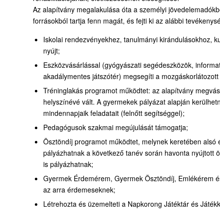
Az alapítvány megalakulása óta a személyi jövedelemadókbó
forrásokból tartja fenn magát, és fejti ki az alábbi tevékenys
Iskolai rendezvényekhez, tanulmányi kirándulásokhoz, 
nyújt;
Eszközvásárlással (gyógyászati segédeszközök, informat
akadálymentes játszótér) megsegíti a mozgáskorlátozott gy
Tréninglakás programot működtet: az alapítvány megvásáro
helyszínévé vált. A gyermekek pályázat alapján kerülhetnek
mindennapjaik feladatait (felnőtt segítséggel);
Pedagógusok szakmai megújulását támogatja;
Ösztöndíj programot működtet, melynek keretében alsó é
pályázhatnak a következő tanév során havonta nyújtott ösz
is pályázhatnak;
Gyermek Érdemérem, Gyermek Ösztöndíj, Emlékérem és Éle
az arra érdemeseknek;
Létrehozta és üzemelteti a Napkorong Játéktár és Játék