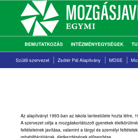
BEMUTATKOZÁS
INTÉZMÉNYEGYSÉGEK
TU
Szülői szervezet
Zsótér Pál Alapítvány
MDSE
Moz
Az alapítványt 1993-ban az iskola tantestülete hozta létre,
A szervezet célja a mozgáskorlátozott gyerekek életkörülmén
feltételeinek javítása, valamint a tárgyi és személyi feltét
rehabilitációjának, életkezdésének elősegítése.