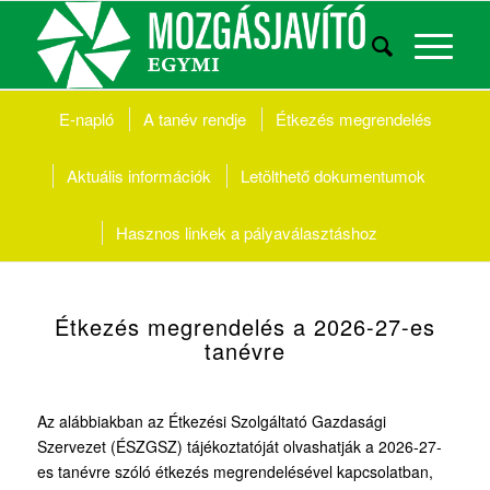
E-napló
A tanév rendje
Étkezés megrendelés
Aktuális információk
Letölthető
dokumentumok
Hasznos linkek a pályaválasztáshoz
Étkezés megrendelés a 2026-27-es
tanévre
Az alábbiakban az Étkezési Szolgáltató Gazdasági
Szervezet (ÉSZGSZ) tájékoztatóját olvashatják a 2026-27-
es tanévre szóló étkezés megrendelésével kapcsolatban,