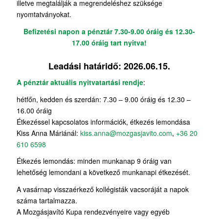
illetve megtalálják a megrendeléshez szüksége
nyomtatványokat.
Befizetési napon a pénztár 7.30-9.00 óráig és 12.30-
17.00 óráig tart nyitva!
Leadási határidő: 2026.06.15.
A pénztár aktuális nyitvatartási rendje
:
hétfőn, kedden és szerdán: 7.30 – 9.00 óráig és 12.30 –
16.00 óráig
Étkezéssel kapcsolatos információk, étkezés lemondása
Kiss Anna Máriánál:
kiss.anna@mozgasjavito.com
,
+36 20
610 6598
Étkezés lemondás: minden munkanap
9
óráig van
lehetőség lemondani a következő munkanapi étkezését.
A vasárnap visszaérkező kollégisták vacsoráját a napok
száma tartalmazza.
A Mozgásjavító Kupa rendezvényeire vagy egyéb