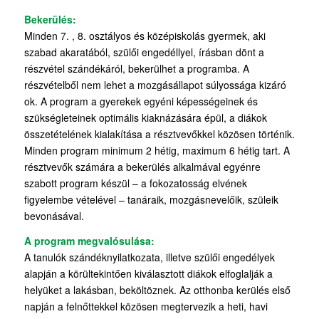
Bekerülés:
Minden 7. , 8. osztályos és középiskolás gyermek, aki
szabad akaratából, szülői engedéllyel, írásban dönt a
részvétel szándékáról, bekerülhet a programba. A
részvételből nem lehet a mozgásállapot súlyossága kizáró
ok. A program a gyerekek egyéni képességeinek és
szükségleteinek optimális kiaknázására épül, a diákok
összetételének kialakítása a résztvevőkkel közösen történik.
Minden program minimum 2 hétig, maximum 6 hétig tart. A
résztvevők számára a bekerülés alkalmával egyénre
szabott program készül – a fokozatosság elvének
figyelembe vételével – tanáraik, mozgásnevelőik, szüleik
bevonásával.
A program megvalósulása:
A tanulók szándéknyilatkozata, illetve szülői engedélyek
alapján a körültekintően kiválasztott diákok elfoglalják a
helyüket a lakásban, beköltöznek. Az otthonba kerülés első
napján a felnőttekkel közösen megtervezik a heti, havi