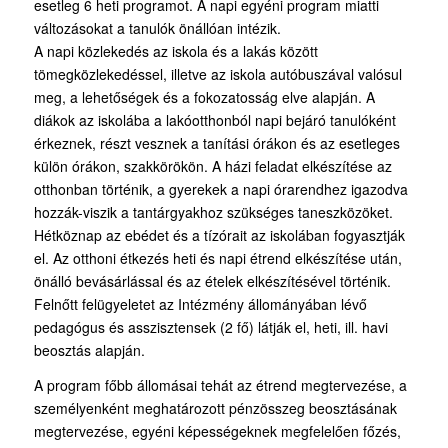
esetleg 6 heti programot. A napi egyéni program miatti
változásokat a tanulók önállóan intézik.
A napi közlekedés az iskola és a lakás között
tömegközlekedéssel, illetve az iskola autóbuszával valósul
meg, a lehetőségek és a fokozatosság elve alapján. A
diákok az iskolába a lakóotthonból napi bejáró tanulóként
érkeznek, részt vesznek a tanítási órákon és az esetleges
külön órákon, szakkörökön. A házi feladat elkészítése az
otthonban történik, a gyerekek a napi órarendhez igazodva
hozzák-viszik a tantárgyakhoz szükséges taneszközöket.
Hétköznap az ebédet és a tízórait az iskolában fogyasztják
el. Az otthoni étkezés heti és napi étrend elkészítése után,
önálló bevásárlással és az ételek elkészítésével történik.
Felnőtt felügyeletet az Intézmény állományában lévő
pedagógus és asszisztensek (2 fő) látják el, heti, ill. havi
beosztás alapján.
A program főbb állomásai tehát az étrend megtervezése, a
személyenként meghatározott pénzösszeg beosztásának
megtervezése, egyéni képességeknek megfelelően főzés,