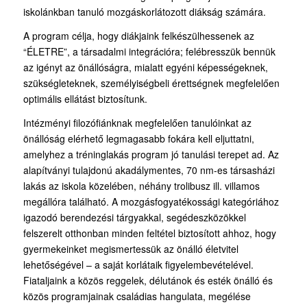
iskolánkban tanuló mozgáskorlátozott diákság számára.
A program célja, hogy diákjaink felkészülhessenek az
“ÉLETRE”, a társadalmi integrációra; felébresszük bennük
az igényt az önállóságra, mialatt egyéni képességeknek,
szükségleteknek, személyiségbeli érettségnek megfelelően
optimális ellátást biztosítunk.
Intézményi filozófiánknak megfelelően tanulóinkat az
önállóság elérhető legmagasabb fokára kell eljuttatni,
amelyhez a tréninglakás program jó tanulási terepet ad. Az
alapítványi tulajdonú akadálymentes, 70 nm-es társasházi
lakás az iskola közelében, néhány trolibusz ill. villamos
megállóra található. A mozgásfogyatékossági kategóriához
igazodó berendezési tárgyakkal, segédeszközökkel
felszerelt otthonban minden feltétel biztosított ahhoz, hogy
gyermekeinket megismertessük az önálló életvitel
lehetőségével – a saját korlátaik figyelembevételével.
Fiataljaink a közös reggelek, délutánok és esték önálló és
közös programjainak családias hangulata, megélése