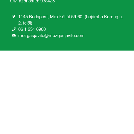
OM azonosító: 038425
1145 Budapest, Mexikói út 59-60. (bejárat a Korong u.
2. felől)
06 1 251 6900
mozgasjavito@mozgasjavito.com