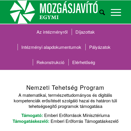
Az intézményről
Díjazottak
Intézményi alapdokumentumok
Pályázatok
Rekonstrukció
Elérhetőség
Nemzeti Tehetség Program
A matematikai, természettudományos és digitális
kompetenciák erősítését szolgáló hazai és határon túli
tehetségsegítő programok támogatása
Támogató:
Emberi Erőforrások Minisztériuma
Támogatáskezelő:
Emberi Erőforrás Támogatáskezelő