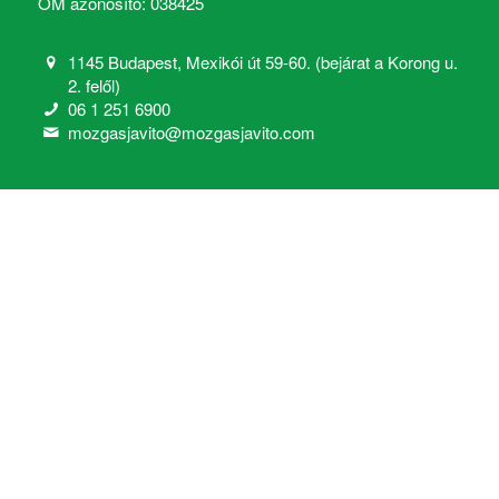
OM azonosító: 038425
1145 Budapest, Mexikói út 59-60. (bejárat a Korong u.
2. felől)
06 1 251 6900
mozgasjavito@mozgasjavito.com