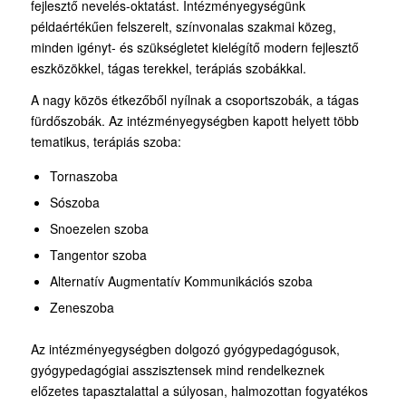
fejlesztő nevelés-oktatást. Intézményegységünk
példaértékűen felszerelt, színvonalas szakmai közeg,
minden igényt- és szükségletet kielégítő modern fejlesztő
eszközökkel, tágas terekkel, terápiás szobákkal.
A nagy közös étkezőből nyílnak a csoportszobák, a tágas
fürdőszobák. Az intézményegységben kapott helyett több
tematikus, terápiás szoba:
Tornaszoba
Sószoba
Snoezelen szoba
Tangentor szoba
Alternatív Augmentatív Kommunikációs szoba
Zeneszoba
Az intézményegységben dolgozó gyógypedagógusok,
gyógypedagógiai asszisztensek mind rendelkeznek
előzetes tapasztalattal a súlyosan, halmozottan fogyatékos