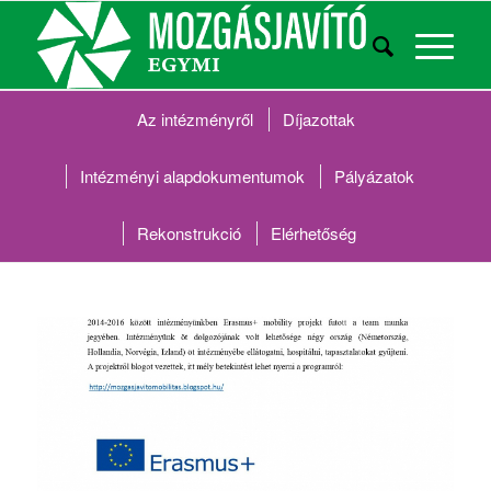
Az intézményről
Díjazottak
Intézményi alapdokumentumok
Pályázatok
Rekonstrukció
Elérhetőség