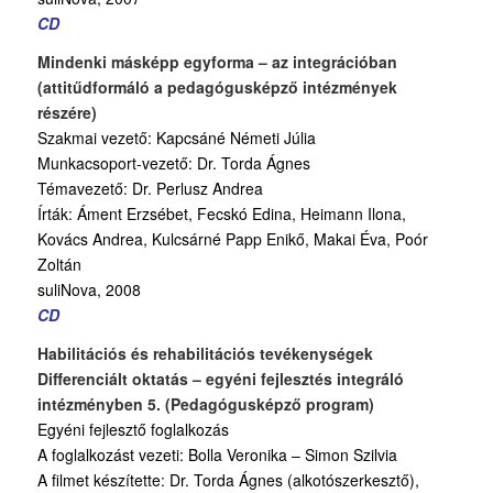
CD
Mindenki másképp egyforma – az integrációban
(attitűdformáló a pedagógusképző intézmények
részére)
Szakmai vezető: Kapcsáné Németi Júlia
Munkacsoport-vezető: Dr. Torda Ágnes
Témavezető: Dr. Perlusz Andrea
Írták: Áment Erzsébet, Fecskó Edina, Heimann Ilona,
Kovács Andrea, Kulcsárné Papp Enikő, Makai Éva, Poór
Zoltán
suliNova, 2008
CD
Habilitációs és rehabilitációs tevékenységek
Differenciált oktatás – egyéni fejlesztés integráló
intézményben 5. (Pedagógusképző program)
Egyéni fejlesztő foglalkozás
A foglalkozást vezeti: Bolla Veronika – Simon Szilvia
A filmet készítette: Dr. Torda Ágnes (alkotószerkesztő),