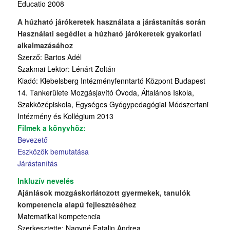
Educatio 2008
A húzható járókeretek használata a járástanítás során
Használati segédlet a húzható járókeretek gyakorlati
alkalmazásához
Szerző: Bartos Adél
Szakmai Lektor: Lénárt Zoltán
Kiadó: Klebelsberg Intézményfenntartó Központ Budapest
14. Tankerülete Mozgásjavító Óvoda, Általános Iskola,
Szakközépiskola, Egységes Gyógypedagógiai Módszertani
Intézmény és Kollégium 2013
Filmek a könyvhöz:
Bevezető
Eszközök bemutatása
Járástanítás
Inkluzív nevelés
Ajánlások mozgáskorlátozott gyermekek, tanulók
kompetencia alapú fejlesztéséhez
Matematikai kompetencia
Szerkesztette: Nagyné Fatalin Andrea