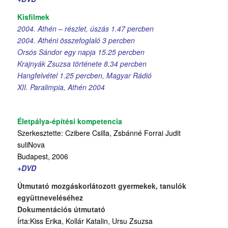
Kisfilmek
2004. Athén – részlet, úszás 1.47 percben
2004. Athéni összefoglaló 3 percben
Orsós Sándor egy napja 15.25 percben
Krajnyák Zsuzsa története 8.34 percben
Hangfelvétel 1.25 percben, Magyar Rádió
XII. Paralimpia, Athén 2004
Életpálya-építési kompetencia
Szerkesztette: Czibere Csilla, Zsbánné Forrai Judit
suliNova
Budapest, 2006
+DVD
Útmutató mozgáskorlátozott gyermekek, tanulók
együttneveléséhez
Dokumentációs útmutató
Írta:Kiss Erika, Kollár Katalin, Ursu Zsuzsa