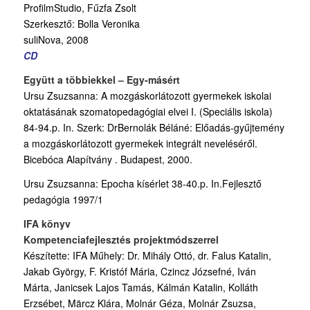
ProfilmStudio, Fűzfa Zsolt
Szerkesztő: Bolla Veronika
suliNova, 2008
CD
Együtt a többiekkel – Egy-másért
Ursu Zsuzsanna: A mozgáskorlátozott gyermekek iskolai
oktatásának szomatopedagógiai elvei I. (Speciális iskola)
84-94.p. In. Szerk: DrBernolák Béláné: Előadás-gyűjtemény
a mozgáskorlátozott gyermekek integrált neveléséről.
Bicebóca Alapítvány . Budapest, 2000.
Ursu Zsuzsanna: Epocha kísérlet 38-40.p. In.Fejlesztő
pedagógia 1997/1
IFA könyv
Kompetenciafejlesztés projektmódszerrel
Készítette: IFA Műhely: Dr. Mihály Ottó, dr. Falus Katalin,
Jakab György, F. Kristóf Mária, Czincz Józsefné, Iván
Márta, Janicsek Lajos Tamás, Kálmán Katalin, Kolláth
Erzsébet, Märcz Klára, Molnár Géza, Molnár Zsuzsa,