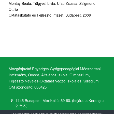
Montay Beáta, Tölgyesi Lívia, Ursu Zsuzsa, Zsigmond
Ottília
Oktatáskutató és Fejlesztő Intézet, Budapest, 2008
Mozgásjavító Egységes Gyógypedagógiai Módszertani
Intézmény, Óvoda, Általános Iskola, Gimnázium,
Fejlesztő Nevelés-Oktatást Végző Iskola és Kollégium
OM azonosító: 038425
1145 Budapest, Mexikói út 59-60. (bejárat a Korong u.
2. felől)
06 1 251 6900
Ez a weboldal cookie-kat (sütiket) használ azért, hogy weboldalunk