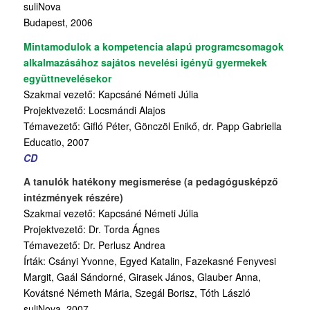
suliNova
Budapest, 2006
Mintamodulok a kompetencia alapú programcsomagok
alkalmazásához sajátos nevelési igényű gyermekek
együttnevelésekor
Szakmai vezető: Kapcsáné Németi Júlia
Projektvezető: Locsmándi Alajos
Témavezető: Gifló Péter, Gönczöl Enikő, dr. Papp Gabriella
Educatio, 2007
CD
A tanulók hatékony megismerése (a pedagógusképző
intézmények részére)
Szakmai vezető: Kapcsáné Németi Júlia
Projektvezető: Dr. Torda Ágnes
Témavezető: Dr. Perlusz Andrea
Írták: Csányi Yvonne, Egyed Katalin, Fazekasné Fenyvesi
Margit, Gaál Sándorné, Girasek János, Glauber Anna,
Kovátsné Németh Mária, Szegál Borisz, Tóth László
suliNova, 2007