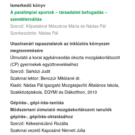
Ismerkedő könyv
A paralimpiai sportok – társadalmi befogadás –
szemléletváltás
Szerző: Kőpatakiné Mészáros Mária és Nádas Pál
Szerkesztette: Nádas Pál
Utazótanári tapasztalatok az inklúziós környezet
megteremtésére
Útmutató a korai agykárosodás okozta mozgáskorlátozott
(CP) gyermekek együttneveléséhez
Szerző: Sárközi Judit
Szakmai lektor: Benczúr Miklósné dr.
Kiadó: Nádas Pál igazgató Mozgásjavító Általános Iskola,
Szakközépiskola, EGYMI és Diákotthon, 2010
Gépírás-, gépi-írás-tanítás
Módszertani útmutató mozgáskorlátozott tanulók
gépírás-, gépiírás-oktatásához
Szerző: KékesinéJánó Rozália
Szakmai vezető Kapcsáné Németi Júlia