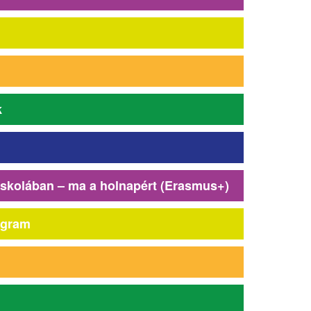
k
iskolában – ma a holnapért (Erasmus+)
ogram