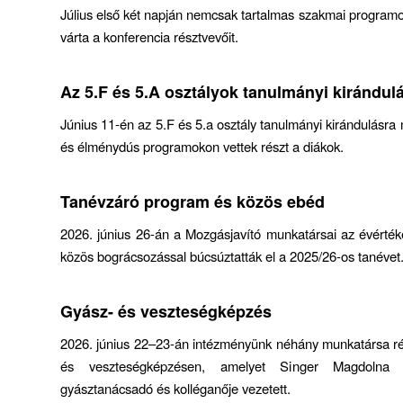
Július első két napján nemcsak tartalmas szakmai programo
várta a konferencia résztvevőit.
Az 5.F és 5.A osztályok tanulmányi kirándul
Június 11-én az 5.F és 5.a osztály tanulmányi kirándulásra
és élménydús programokon vettek részt a diákok.
Tanévzáró program és közös ebéd
2026. június 26-án a Mozgásjavító munkatársai az évérték
közös bográcsozással búcsúztatták el a 2025/26-os tanévet
Gyász- és veszteségképzés
2026. június 22–23-án intézményünk néhány munkatársa ré
és veszteségképzésen, amelyet Singer Magdolna m
gyásztanácsadó és kolléganője vezetett.