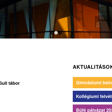
1
2
3
AKTUALITÁSO
Gimnáziumi beir
Suli tábor
Kollégiumi felvét
Büfé pályázat 20