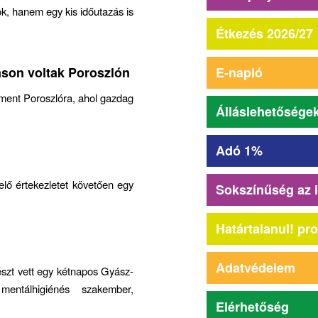
k, hanem egy kis időutazás is
Étkezés 2026/27
E-napló
áson voltak Poroszlón
 ment Poroszlóra, ahol gazdag
Álláslehetősége
Adó 1%
elő értekezletet követően egy
Sokszínűség az 
.
Határtalanul! pr
Adatvédelem
szt vett egy kétnapos Gyász-
entálhigiénés szakember,
Elérhetőség