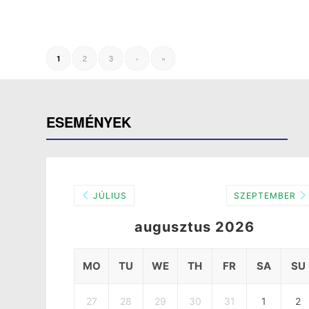
2
3
›
»
1
ESEMÉNYEK
JÚLIUS
SZEPTEMBER
augusztus 2026
MO
TU
WE
TH
FR
SA
SU
27
28
29
30
31
1
2