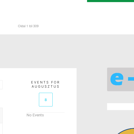
Oldal 1 tól 309
EVENTS FOR
AUGUSZTUS
8
No Events