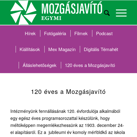
Hírek
Fotógaléria
Filmek
Podcast
Kiállítások
Mex Magazin
Digitális Témahét
Álláslehetőségek
120 éves a Mozgásjavító
120 éves a Mozgásjavító
Intézményünk fennállásának 120. évfordulója alkalmából
egy egész éves programsorozattal készülünk, hogy
méltóképpen megemlékezhessünk az 1903. december 24-
ei alapításról. Ez a jubileumi év komoly mérföldkő az iskola