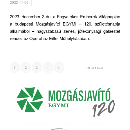
2023-11-09
2023. december 3-án, a Fogyatékos Emberek Világnapján
a budapesti Mozgásjavító EGYMI – 120. születésnapja
alkalmából – nagyszabású zenés, jótékonysági gálaestet
rendez az Operaház Eiffel Műhelyházában.
2
3
›
»
1
Oldal 1 tól 6