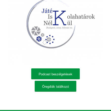
Podcast beszélgetések
Öregdiák találkozó