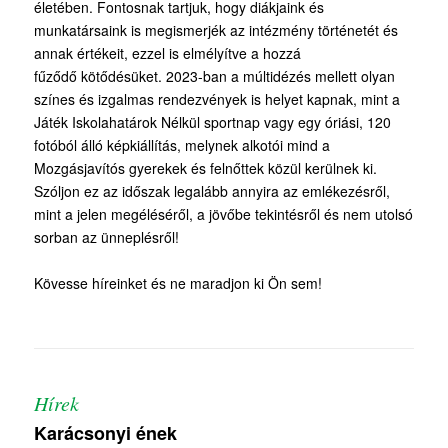
életében.
Fontosnak tartjuk, hogy
diákjaink
és
munkatársaink
is
megismerjék az intézmény történetét
és
annak
értékeit
, ezzel is elmélyít
ve
a hozzá
fűződő
kötődésüket
. 2023-ban a múltidézés mellett olyan
színes és izgalmas rendezvények is helyet kapnak, mint a
Játék Iskolahatárok Nélkül sportnap vagy egy óriási, 120
fotóból álló képkiállítás, melynek alkotói mind a
Mozgásjavítós gyerekek és felnőttek közül kerülnek ki.
Szóljon ez az időszak legalább annyira az emlékezésről,
mint a jelen megéléséről, a jövőbe tekintésről és nem utolsó
sorban az ünneplésről!
Kövesse híreinket és ne maradjon ki Ön sem!
Hírek
Karácsonyi ének