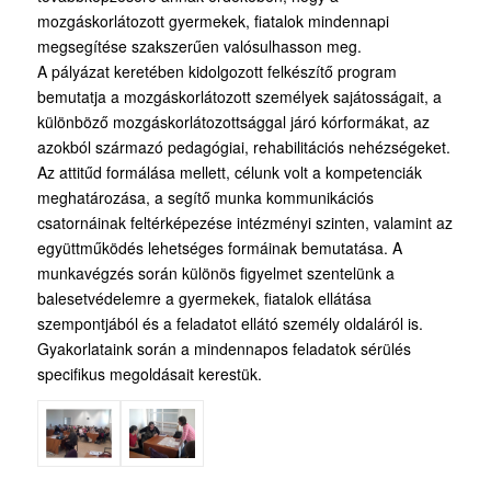
mozgáskorlátozott gyermekek, fiatalok mindennapi
megsegítése szakszerűen valósulhasson meg.
A pályázat keretében kidolgozott felkészítő program
bemutatja a mozgáskorlátozott személyek sajátosságait, a
különböző mozgáskorlátozottsággal járó kórformákat, az
azokból származó pedagógiai, rehabilitációs nehézségeket.
Az attitűd formálása mellett, célunk volt a kompetenciák
meghatározása, a segítő munka kommunikációs
csatornáinak feltérképezése intézményi szinten, valamint az
együttműködés lehetséges formáinak bemutatása. A
munkavégzés során különös figyelmet szentelünk a
balesetvédelemre a gyermekek, fiatalok ellátása
szempontjából és a feladatot ellátó személy oldaláról is.
Gyakorlataink során a mindennapos feladatok sérülés
specifikus megoldásait kerestük.