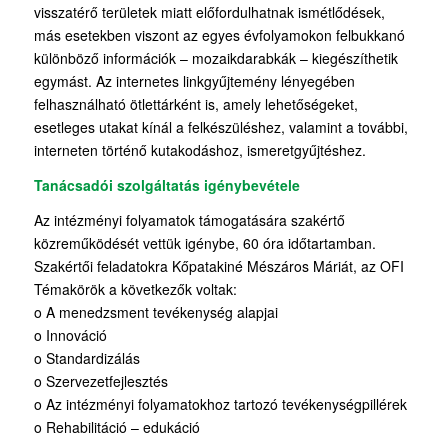
visszatérő területek miatt előfordulhatnak ismétlődések,
más esetekben viszont az egyes évfolyamokon felbukkanó
különböző információk – mozaikdarabkák – kiegészíthetik
egymást. Az internetes linkgyűjtemény lényegében
felhasználható ötlettárként is, amely lehetőségeket,
esetleges utakat kínál a felkészüléshez, valamint a további,
interneten történő kutakodáshoz, ismeretgyűjtéshez.
Tanácsadói szolgáltatás igénybevétele
Az intézményi folyamatok támogatására szakértő
közreműködését vettük igénybe, 60 óra időtartamban.
Szakértői feladatokra Kőpatakiné Mészáros Máriát, az OFI
Témakörök a következők voltak:
o A menedzsment tevékenység alapjai
o Innováció
o Standardizálás
o Szervezetfejlesztés
o Az intézményi folyamatokhoz tartozó tevékenységpillérek
o Rehabilitáció – edukáció