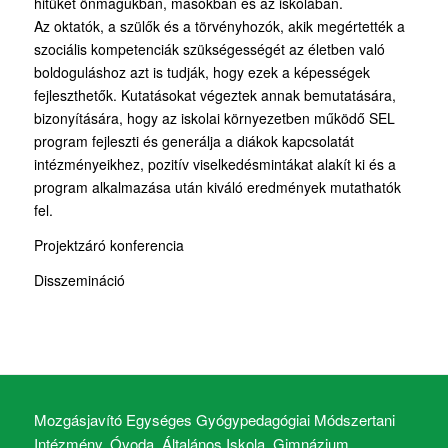
hitüket önmagukban, másokban és az iskolában.
Az oktatók, a szülők és a törvényhozók, akik megértették a
szociális kompetenciák szükségességét az életben való
boldoguláshoz azt is tudják, hogy ezek a képességek
fejleszthetők. Kutatásokat végeztek annak bemutatására,
bizonyítására, hogy az iskolai környezetben működő SEL
program fejleszti és generálja a diákok kapcsolatát
intézményeikhez, pozitív viselkedésmintákat alakít ki és a
program alkalmazása után kiváló eredmények mutathatók
fel.
Projektzáró konferencia
Disszemináció
Mozgásjavító Egységes Gyógypedagógiai Módszertani
Intézmény, Óvoda, Általános Iskola, Gimnázium,