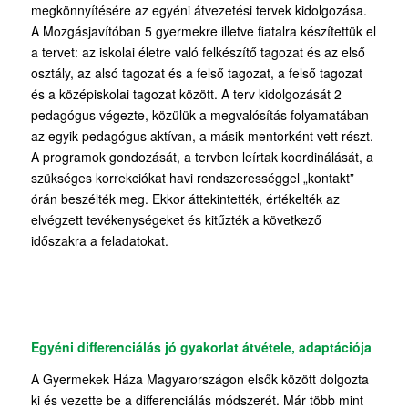
megkönnyítésére az egyéni átvezetési tervek kidolgozása.
A Mozgásjavítóban 5 gyermekre illetve fiatalra készítettük el
a tervet: az iskolai életre való felkészítő tagozat és az első
osztály, az alsó tagozat és a felső tagozat, a felső tagozat
és a középiskolai tagozat között. A terv kidolgozását 2
pedagógus végezte, közülük a megvalósítás folyamatában
az egyik pedagógus aktívan, a másik mentorként vett részt.
A programok gondozását, a tervben leírtak koordinálását, a
szükséges korrekciókat havi rendszerességgel „kontakt”
órán beszélték meg. Ekkor áttekintették, értékelték az
elvégzett tevékenységeket és kitűzték a következő
időszakra a feladatokat.
Egyéni differenciálás jó gyakorlat átvétele, adaptációja
A Gyermekek Háza Magyarországon elsők között dolgozta
ki és vezette be a differenciálás módszerét. Már több mint