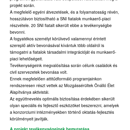
projekt során.
A megfelelő egyéni átvezetések, és a folyamatosság révén,
hosszútávon biztosítható a SNI fiatalok munkaerő-piaci
részvétele. 20 SNI fiatalt sikerült ebbe a tevékenységbe
bevonni.
A fogyatékos személyt körülvevő valamennyi érintett
szereplő aktív bevonásával kívántuk több oldalról is
támogatni a fiatalok társadalmi integrációját és munkaerő-
piaci lehetőségeit.
Tevékenységeink megvalósítása során célunk családok és
civil szervezetek bevonása volt.
Ennek megfelelően attitűdformáló programjainkon
rendszeresen részt vettek az Mozgássérültek Önálló Élet
Alapítványa aktivistái.
Az együttnevelés optimális biztosítása érdekében sikerült
olyan speciális és fejlesztő eszközöket beszerezni, amelyek
a konzorciumi intézményekben történő oktatás-fejlesztés
körülményeit javítják.
A projekt tevékenységeinek bemutatása