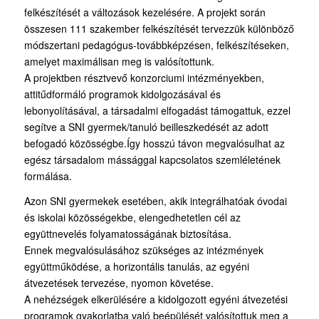
felkészítését a változások kezelésére. A projekt során
összesen 111 szakember felkészítését tervezzük különböző
módszertani pedagógus-továbbképzésen, felkészítéseken,
amelyet maximálisan meg is valósítottunk.
A projektben résztvevő konzorciumi intézményekben,
attitűdformáló programok kidolgozásával és
lebonyolításával, a társadalmi elfogadást támogattuk, ezzel
segítve a SNI gyermek/tanuló beilleszkedését az adott
befogadó közösségbe.Így hosszú távon megvalósulhat az
egész társadalom mássággal kapcsolatos szemléletének
formálása.
Azon SNI gyermekek esetében, akik integrálhatóak óvodai
és iskolai közösségekbe, elengedhetetlen cél az
együttnevelés folyamatosságának biztosítása.
Ennek megvalósulásához szükséges az intézmények
együttműködése, a horizontális tanulás, az egyéni
átvezetések tervezése, nyomon követése.
A nehézségek elkerülésére a kidolgozott egyéni átvezetési
programok gyakorlatba való beépülését valósítottuk meg a