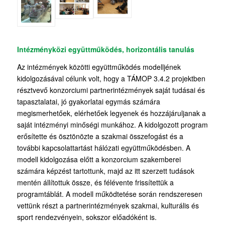
Intézményközi együttműködés, horizontális tanulás
Az intézmények közötti együttműködés modelljének
kidolgozásával célunk volt, hogy a TÁMOP 3.4.2 projektben
résztvevő konzorciumi partnerintézmények saját tudásai és
tapasztalatai, jó gyakorlatai egymás számára
megismerhetőek, elérhetőek legyenek és hozzájáruljanak a
saját intézményi minőségi munkához. A kidolgozott program
erősítette és ösztönözte a szakmai összefogást és a
további kapcsolattartást hálózati együttműködésben. A
modell kidolgozása előtt a konzorcium szakemberei
számára képzést tartottunk, majd az itt szerzett tudások
mentén állítottuk össze, és félévente frissítettük a
programtáblát. A modell működtetése során rendszeresen
vettünk részt a partnerintézmények szakmai, kulturális és
sport rendezvényein, sokszor előadóként is.