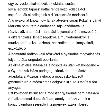
egy évtizede alkalmazzák az oktatás során.
Így a legtöbb tapasztalattal rendelkező kollégáktól
sajátíthatták el kollégáink a differenciálás módszerét.
A jó gyakorlat know-how-jának átvétele során Kókainé Lányi
Marietta bemutató előadásából tájékozódhattak a
résztvevők a tanítási – tanulási folyamat új értelmezéséről,
a differenciálási lehetőségekről, a munkaformákról, a
munka során alkalmazható, használható tankönyvekről,
eszközökről.
A bemutató órákon való részvétel a gyakorlati megvalósítás
folyamatába engedett bepillantani.
Az elmélet elsajátítása és a hospitálás után két kolléganő –
a Gyermekek Háza pedagógusának mentorálásával –
adaptálta a Mozgásjavítóra, a mozgáskorlátozott
gyermekekre a módszert és dolgozta ki 10-10 tanítási óra
anyagát.
Ezt követően került sor a módszer gyakorlati bemutatására
2-2 alkalommal dupla órában, amelyen részt vettek a
konzorciumban szereplő intézmények szakemberei.