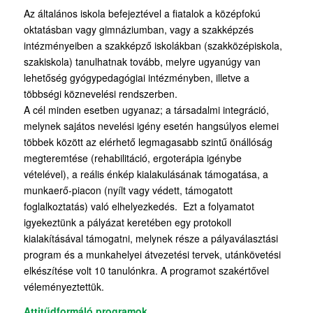
Az általános iskola befejeztével a fiatalok a középfokú
oktatásban vagy gimnáziumban, vagy a szakképzés
intézményeiben a szakképző iskolákban (szakközépiskola,
szakiskola) tanulhatnak tovább, melyre ugyanúgy van
lehetőség gyógypedagógiai intézményben, illetve a
többségi köznevelési rendszerben.
A cél minden esetben ugyanaz; a társadalmi integráció,
melynek sajátos nevelési igény esetén hangsúlyos elemei
többek között az elérhető legmagasabb szintű önállóság
megteremtése (rehabilitáció, ergoterápia igénybe
vételével), a reális énkép kialakulásának támogatása, a
munkaerő-piacon (nyílt vagy védett, támogatott
foglalkoztatás) való elhelyezkedés. Ezt a folyamatot
igyekeztünk a pályázat keretében egy protokoll
kialakításával támogatni, melynek része a pályaválasztási
program és a munkahelyei átvezetési tervek, utánkövetési
elkészítése volt 10 tanulónkra. A programot szakértővel
véleményeztettük.
Attitűdformáló programok