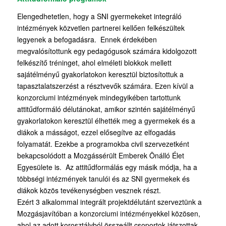
Elengedhetetlen, hogy a SNI gyermekeket integráló
intézmények közvetlen partnerei kellően felkészültek
legyenek a befogadásra. Ennek érdekében
megvalósítottunk egy pedagógusok számára kidolgozott
felkészítő tréninget, ahol elméleti blokkok mellett
sajátélményű gyakorlatokon keresztül biztosítottuk a
tapasztalatszerzést a résztvevők számára. Ezen kívül a
konzorciumi intézmények mindegyikében tartottunk
attitűdformáló délutánokat, amikor szintén sajátélményű
gyakorlatokon keresztül élhették meg a gyermekek és a
diákok a másságot, ezzel elősegítve az elfogadás
folyamatát. Ezekbe a programokba civil szervezetként
bekapcsolódott a Mozgássérült Emberek Önálló Élet
Egyesülete is. Az attitűdformálás egy másik módja, ha a
többségi intézmények tanulói és az SNI gyermekek és
diákok közös tevékenységben vesznek részt.
Ezért 3 alkalommal integrált projektdélutánt szerveztünk a
Mozgásjavítóban a konzorciumi intézményekkel közösen,
ahol az adott korosztályból összeállt csoportok játszottak,