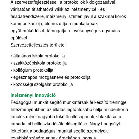
A szervezetfejlesztéssel, a protokollok kidolgozásával
várhatóan átláthatóvá válik az intézmény cél- és
feladatrendszere, intézményi szinten javul a szakmai körök
kommunikációja, előmozdítja a munkatársak
együttműködését, támogatja a tevékenységek egymásra
épülését.
Szervezetfejlesztés területei:
• általános iskola protokollja
• szakközépiskola protokollja
• kollégium protokollja
• egésznapos mozgásnevelés protokollja
• közösségi szolgálat protokollja
Intézményi innováció
Pedagógiai munkát segítő munkatársak felkészítő tréningje
Intézményünkben az ellátás legfontosabb célja mindenkor a
tanulók minél nagyobb fokú önállóságának kialakítása, a
társadalmi beilleszkedésük elősegítése. Nagy hangsúlyt
fektetünk a pedagógusi munkát segítő személyek
továbbképzésére annak érdekében, hogy a