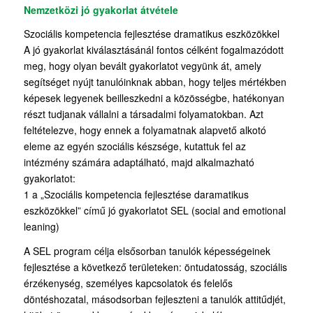
Nemzetközi jó gyakorlat átvétele
Szociális kompetencia fejlesztése dramatikus eszközökkel
A jó gyakorlat kiválasztásánál fontos célként fogalmazódott
meg, hogy olyan bevált gyakorlatot vegyünk át, amely
segítséget nyújt tanulóinknak abban, hogy teljes mértékben
képesek legyenek beilleszkedni a közösségbe, hatékonyan
részt tudjanak vállalni a társadalmi folyamatokban. Azt
feltételezve, hogy ennek a folyamatnak alapvető alkotó
eleme az egyén szociális készsége, kutattuk fel az
intézmény számára adaptálható, majd alkalmazható
gyakorlatot:
1 a „Szociális kompetencia fejlesztése daramatikus
eszközökkel” című jó gyakorlatot SEL (social and emotional
leaning)
A SEL program célja elsősorban tanulók képességeinek
fejlesztése a következő területeken: öntudatosság, szociális
érzékenység, személyes kapcsolatok és felelős
döntéshozatal, másodsorban fejleszteni a tanulók attitűdjét,