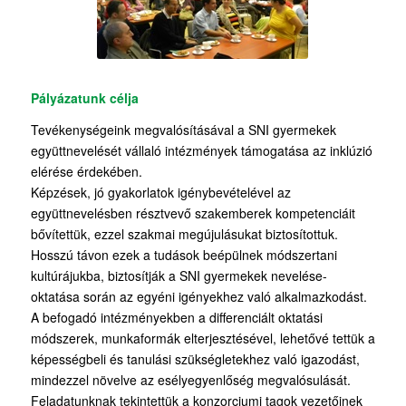
Pályázatunk célja
Tevékenységeink megvalósításával a SNI gyermekek
együttnevelését vállaló intézmények támogatása az inklúzió
elérése érdekében.
Képzések, jó gyakorlatok igénybevételével az
együttnevelésben résztvevő szakemberek kompetenciáit
bővítettük, ezzel szakmai megújulásukat biztosítottuk.
Hosszú távon ezek a tudások beépülnek módszertani
kultúrájukba, biztosítják a SNI gyermekek nevelése-
oktatása során az egyéni igényekhez való alkalmazkodást.
A befogadó intézményekben a differenciált oktatási
módszerek, munkaformák elterjesztésével, lehetővé tettük a
képességbeli és tanulási szükségletekhez való igazodást,
mindezzel növelve az esélyegyenlőség megvalósulását.
Feladatunknak tekintettük a konzorciumi tagok vezetőinek