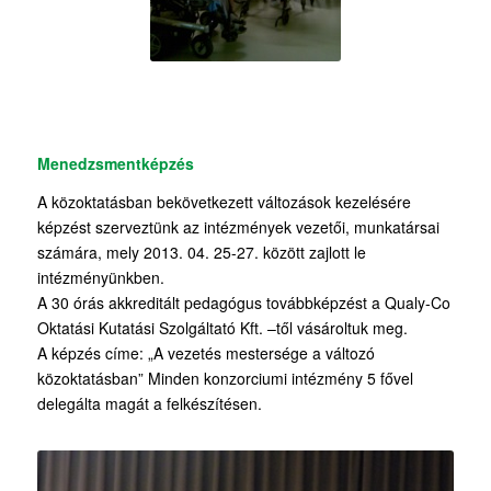
Menedzsmentképzés
A közoktatásban bekövetkezett változások kezelésére
képzést szerveztünk az intézmények vezetői, munkatársai
számára, mely 2013. 04. 25-27. között zajlott le
intézményünkben.
A 30 órás akkreditált pedagógus továbbképzést a Qualy-Co
Oktatási Kutatási Szolgáltató Kft. –től vásároltuk meg.
A képzés címe: „A vezetés mestersége a változó
közoktatásban” Minden konzorciumi intézmény 5 fővel
delegálta magát a felkészítésen.