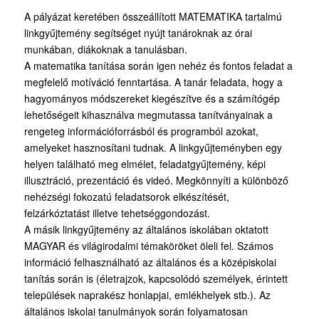
A pályázat keretében összeállított MATEMATIKA tartalmú
linkgyűjtemény segítséget nyújt tanároknak az órai
munkában, diákoknak a tanulásban.
A matematika tanítása során igen nehéz és fontos feladat a
megfelelő motíváció fenntartása. A tanár feladata, hogy a
hagyományos módszereket kiegészítve és a számítógép
lehetőségeit kihasználva megmutassa tanítványainak a
rengeteg információforrásból és programból azokat,
amelyeket hasznosítani tudnak. A linkgyűjteményben egy
helyen található meg elmélet, feladatgyűjtemény, képi
illusztráció, prezentáció és videó. Megkönnyíti a különböző
nehézségi fokozatú feladatsorok elkészítését,
felzárkóztatást illetve tehetséggondozást.
A másik linkgyűjtemény az általános iskolában oktatott
MAGYAR és világirodalmi témaköröket öleli fel. Számos
információ felhasználható az általános és a középiskolai
tanítás során is (életrajzok, kapcsolódó személyek, érintett
települések naprakész honlapjai, emlékhelyek stb.). Az
általános iskolai tanulmányok során folyamatosan