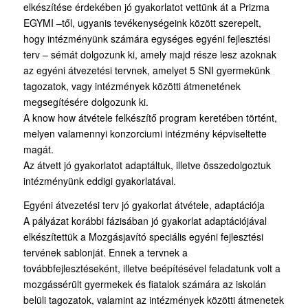
elkészítése érdekében jó gyakorlatot vettünk át a Prizma
EGYMI –től, ugyanis tevékenységeink között szerepelt,
hogy intézményünk számára egységes egyéni fejlesztési
terv – sémát dolgozunk ki, amely majd része lesz azoknak
az egyéni átvezetési tervnek, amelyet 5 SNI gyermekünk
tagozatok, vagy intézmények közötti átmenetének
megsegítésére dolgozunk ki.
A know how átvétele felkészítő program keretében történt,
melyen valamennyi konzorciumi intézmény képviseltette
magát.
Az átvett jó gyakorlatot adaptáltuk, illetve összedolgoztuk
intézményünk eddigi gyakorlatával.
Egyéni átvezetési terv jó gyakorlat átvétele, adaptációja
A pályázat korábbi fázisában jó gyakorlat adaptációjával
elkészítettük a Mozgásjavító speciális egyéni fejlesztési
tervének sablonját. Ennek a tervnek a
továbbfejlesztéseként, illetve beépítésével feladatunk volt a
mozgássérült gyermekek és fiatalok számára az iskolán
belüli tagozatok, valamint az intézmények közötti átmenetek