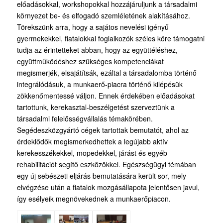
előadásokkal, workshopokkal hozzájáruljunk a társadalmi
környezet be- és elfogadó szemléletének alakításához.
Törekszünk arra, hogy a sajátos nevelési igényű
gyermekekkel, fiatalokkal foglalkozók széles köre támogatni
tudja az érintetteket abban, hogy az együttéléshez,
együttműködéshez szükséges kompetenciákat
megismerjék, elsajátítsák, ezáltal a társadalomba történő
integrálódásuk, a munkaerő-piacra történő kilépésük
zökkenőmentessé váljon. Ennek érdekében előadásokat
tartottunk, kerekasztal-beszélgetést szerveztünk a
társadalmi felelősségvállalás témakörében.
Segédeszközgyártó cégek tartottak bemutatót, ahol az
érdeklődők megismerkedhettek a legújabb aktív
kerekesszékekkel, mopedekkel, járást és egyéb
rehabilitációt segítő eszközökkel. Egészségügyi témában
egy új sebészeti eljárás bemutatására került sor, mely
elvégzése után a fiatalok mozgásállapota jelentősen javul,
így esélyeik megnövekednek a munkaerőpiacon.