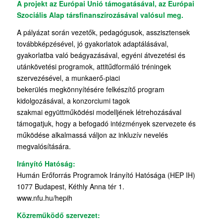
A projekt az Európai Unió támogatásával, az Európai
Szociális Alap társfinanszírozásával valósul meg.
A pályázat során vezetők, pedagógusok, asszisztensek
továbbképzésével, jó gyakorlatok adaptálásával,
gyakorlatba való beágyazásával, egyéni átvezetési és
utánkövetési programok, attitűdformáló tréningek
szervezésével, a munkaerő-piaci
bekerülés megkönnyítésére felkészítő program
kidolgozásával, a konzorciumi tagok
szakmai együttműködési modelljének létrehozásával
támogatjuk, hogy a befogadó intézmények szervezete és
működése alkalmassá váljon az inkluzív nevelés
megvalósítására.
Irányító Hatóság:
Humán Erőforrás Programok Irányító Hatósága (HEP IH)
1077 Budapest, Kéthly Anna tér 1.
www.nfu.hu/hepih
Közreműködő szervezet: