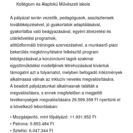
Kollégium és Alapfokú Művészeti iskola
A pályázat során vezetők, pedagógusok, asszisztensek
továbbképzésével, jó gyakorlatok adaptálásával,
gyakorlatba való beágyazásával, egyéni átvezetési és
utánkövetési programok,
attitűdformáló tréningek szervezésével, a munkaerő-piaci
bekerülés megkönnyítésére felkészítő program
kidolgozásával,a konzorciumi tagok szakmai
együttműködési modelljének létrehozásával kívántuk
támogatni azt a folyamatot, melyben befogadó intézmények
alkalmassá válnak az inkluzív nevelés megvalósítására.
A beadott pályázatunkat alkalmasnak találták a
megvalósításra, s ennek megfelelően a megjelölt
tevékenységek megvalósítására 29.599.358 Ft nyertünk el
a következő lebontásban:
• Mozgásjavító, mint főpályázó: 11.931.952 Ft
• Patrona: 5.853.484 Ft
• Sztehlo: 6.047.344 Ft