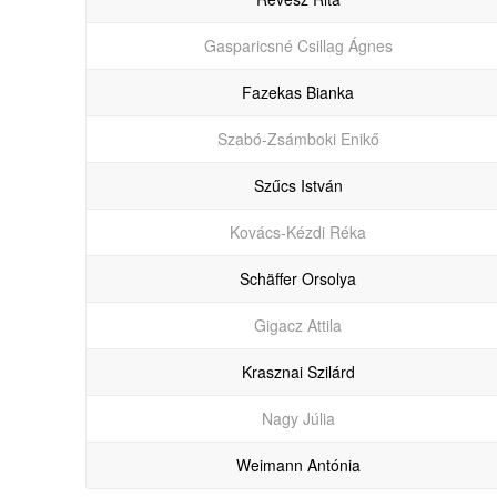
Gasparicsné Csillag Ágnes
Fazekas Bianka
Szabó-Zsámboki Enikő
Szűcs István
Kovács-Kézdi Réka
Schäffer Orsolya
Gigacz Attila
Krasznai Szilárd
Nagy Júlia
Weimann Antónia