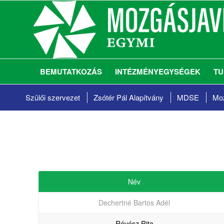
BEMUTATKOZÁS
INTÉZMÉNYEGYSÉGEK
TU
Szülői szervezet
Zsótér Pál Alapítvány
MDSE
Moz
Név
Dechertné Bartos Adél
Révész Rita