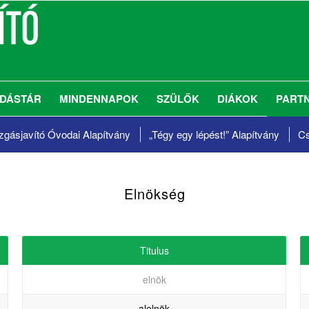
DÁSTÁR
MINDENNAPOK
SZÜLŐK
DIÁKOK
PART
gásjavító Óvodai Alapítvány
„Tégy egy lépést!”
Alapítvány
Cs
Elnökség
Titulus
elnök
alelnök