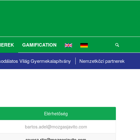
NEREK
GAMIFICATION
odálatos Világ
Gyermekalapítvány
Nemzetközi partnerek
Elérhetőség
bartos.adel@mozgasjavito.com
revesz.rita@mozgasjavito.com