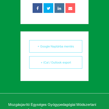
+ Google Naptárba mentés
+ iCal / Outlook export
Mozgásjavító Egységes Gyógypedagógiai Módszertani