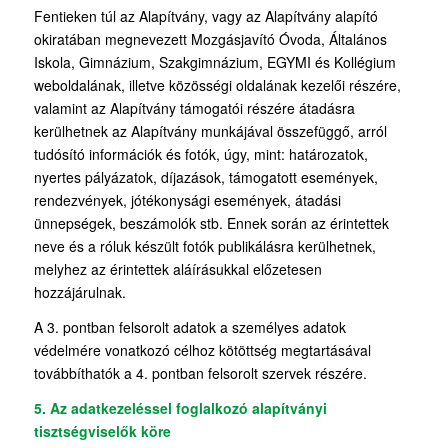
Fentieken túl az Alapítvány, vagy az Alapítvány alapító
okiratában megnevezett Mozgásjavító Óvoda, Általános
Iskola, Gimnázium, Szakgimnázium, EGYMI és Kollégium
weboldalának, illetve közösségi oldalának kezelői részére,
valamint az Alapítvány támogatói részére átadásra
kerülhetnek az Alapítvány munkájával összefüggő, arról
tudósító információk és fotók, úgy, mint: határozatok,
nyertes pályázatok, díjazások, támogatott események,
rendezvények, jótékonysági események, átadási
ünnepségek, beszámolók stb. Ennek során az érintettek
neve és a róluk készült fotók publikálásra kerülhetnek,
melyhez az érintettek aláírásukkal előzetesen
hozzájárulnak.
A 3. pontban felsorolt adatok a személyes adatok
védelmére vonatkozó célhoz kötöttség megtartásával
továbbíthatók a 4. pontban felsorolt szervek részére.
5. Az adatkezeléssel foglalkozó alapítványi
tisztségviselők köre