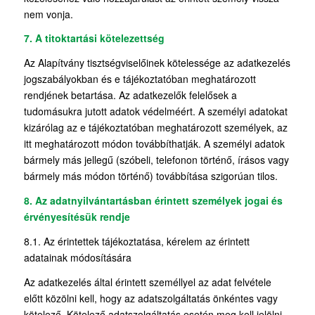
nem vonja.
7. A titoktartási kötelezettség
Az Alapítvány tisztségviselőinek kötelessége az adatkezelés
jogszabályokban és e tájékoztatóban meghatározott
rendjének betartása. Az adatkezelők felelősek a
tudomásukra jutott adatok védelméért. A személyi adatokat
kizárólag az e tájékoztatóban meghatározott személyek, az
itt meghatározott módon továbbíthatják. A személyi adatok
bármely más jellegű (szóbeli, telefonon történő, írásos vagy
bármely más módon történő) továbbítása szigorúan tilos.
8. Az adatnyilvántartásban érintett személyek jogai és
érvényesítésük rendje
8.1. Az érintettek tájékoztatása, kérelem az érintett
adatainak módosítására
Az adatkezelés által érintett személlyel az adat felvétele
előtt közölni kell, hogy az adatszolgáltatás önkéntes vagy
kötelező. Kötelező adatszolgáltatás esetén meg kell jelölni