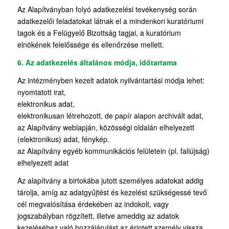
Az Alapítványban folyó adatkezelési tevékenység során
adatkezelői feladatokat látnak el a mindenkori kuratóriumi
tagok és a Felügyelő Bizottság tagjai, a kuratórium
elnökének felelőssége és ellenőrzése mellett.
6. Az adatkezelés általános módja, időtartama
Az intézményben kezelt adatok nyilvántartási módja lehet:
nyomtatott irat,
elektronikus adat,
elektronikusan létrehozott, de papír alapon archivált adat,
az Alapítvány weblapján, közösségi oldalán elhelyezett
(elektronikus) adat, fénykép.
az Alapítvány egyéb kommunikációs felületein (pl. faliújság)
elhelyezett adat
Az alapítvány a birtokába jutott személyes adatokat addig
tárolja, amíg az adatgyűjtést és kezelést szükségessé tevő
cél megvalósítása érdekében az indokolt, vagy
jogszabályban rögzített, illetve ameddig az adatok
kezeléséhez való hozzájárulást az érintett személy vissza