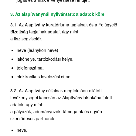
jogait és annak érvényesítése rendjét.
3. Az alapítványnál nyilvántartott adatok köre
3.1. Az Alapítvány kuratóriuma tagjainak és a Felügyelő
Bizottság tagjainak adatai, úgy mint:
a tisztségviselők
neve (leánykori neve)
lakóhelye, tartózkodási helye,
telefonszáma,
elektronikus levelezési címe
3.2. Az Alapítvány céljainak megfelelően ellátott
tevékenységei kapcsán az Alapítvány birtokába jutott
adatok, úgy mint:
a pályázók, adományozók, támogatók és egyéb
szerződéses partnerek
neve,