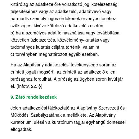
kizárólag az adatkezelőre vonatkozó jogi kötelezettség
teljesítéséhez vagy az adatkezelő, adatátvevő vagy
harmadik személy jogos érdekének érvényesítéséhez
szükséges, kivéve kötelező adatkezelés esetén;
b) ha a személyes adat felhasználása vagy továbbítása
közvetlen üzletszerzés, közvélemény-kutatás vagy
tudományos kutatás céljára történik; valamint
c) törvényben meghatározott egyéb esetben.
Ha az Alapítvány adatkezelési tevékenysége során az
érintett jogait megsérti, az érintett az adatkezelő ellen
bírósághoz fordulhat. A bíróság az ügyben soron kívül jár
el. (Infotv. 22. §)
9. Záró rendelkezések
Jelen adatkezelési tájékoztató az Alapítvány Szervezeti és
Működési Szabályzatának a melléklete. Az Alapítvány
kuratóriumi ülésén a kuratórium tagjai egyhangú döntéssel
elfogadták.