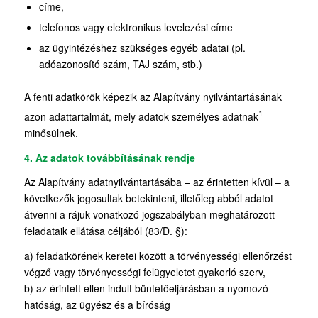
címe,
telefonos vagy elektronikus levelezési címe
az ügyintézéshez szükséges egyéb adatai (pl.
adóazonosító szám, TAJ szám, stb.)
A fenti adatkörök képezik az Alapítvány nyilvántartásának
1
azon adattartalmát, mely adatok személyes adatnak
minősülnek.
4. Az adatok továbbításának rendje
Az Alapítvány adatnyilvántartásába – az érintetten kívül – a
következők jogosultak betekinteni, illetőleg abból adatot
átvenni a rájuk vonatkozó jogszabályban meghatározott
feladataik ellátása céljából (83/D. §):
a) feladatkörének keretei között a törvényességi ellenőrzést
végző vagy törvényességi felügyeletet gyakorló szerv,
b) az érintett ellen indult büntetőeljárásban a nyomozó
hatóság, az ügyész és a bíróság