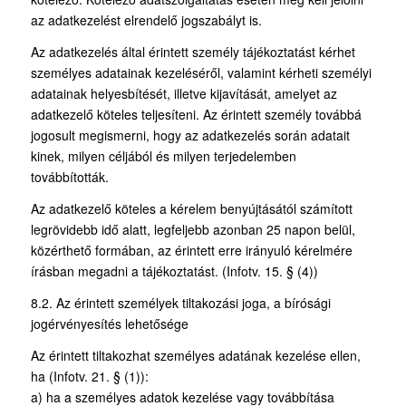
az adatkezelést elrendelő jogszabályt is.
Az adatkezelés által érintett személy tájékoztatást kérhet
személyes adatainak kezeléséről, valamint kérheti személyi
adatainak helyesbítését, illetve kijavítását, amelyet az
adatkezelő köteles teljesíteni. Az érintett személy továbbá
jogosult megismerni, hogy az adatkezelés során adatait
kinek, milyen céljából és milyen terjedelemben
továbbították.
Az adatkezelő köteles a kérelem benyújtásától számított
legrövidebb idő alatt, legfeljebb azonban 25 napon belül,
közérthető formában, az érintett erre irányuló kérelmére
írásban megadni a tájékoztatást. (Infotv. 15. § (4))
8.2. Az érintett személyek tiltakozási joga, a bírósági
jogérvényesítés lehetősége
Az érintett tiltakozhat személyes adatának kezelése ellen,
ha (Infotv. 21. § (1)):
a) ha a személyes adatok kezelése vagy továbbítása