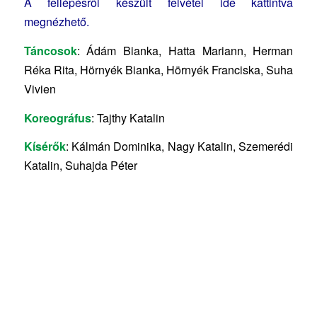
A fellépésről készült felvétel ide kattintva
megnézhető.
Táncosok
: Ádám Bianka, Hatta Mariann, Herman
Réka Rita, Hörnyék Bianka, Hörnyék Franciska, Suha
Vivien
Koreográfus
: Tajthy Katalin
Kísérők
: Kálmán Dominika, Nagy Katalin, Szemerédi
Katalin, Suhajda Péter