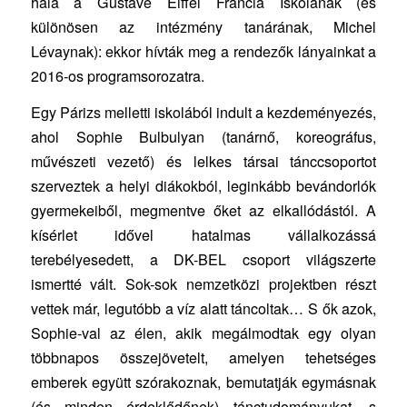
hála a Gustave Eiffel Francia Iskolának (és
különösen az intézmény tanárának, Michel
Lévaynak): ekkor hívták meg a rendezők lányainkat a
2016-os programsorozatra.
Egy Párizs melletti iskolából indult a kezdeményezés,
ahol Sophie Bulbulyan (tanárnő, koreográfus,
művészeti vezető) és lelkes társai tánccsoportot
szerveztek a helyi diákokból, leginkább bevándorlók
gyermekeiből, megmentve őket az elkallódástól. A
kísérlet idővel hatalmas vállalkozássá
terebélyesedett, a DK-BEL csoport világszerte
ismertté vált. Sok-sok nemzetközi projektben részt
vettek már, legutóbb a víz alatt táncoltak… S ők azok,
Sophie-val az élen, akik megálmodtak egy olyan
többnapos összejövetelt, amelyen tehetséges
emberek együtt szórakoznak, bemutatják egymásnak
(és minden érdeklődőnek) tánctudományukat, s