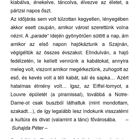
kiabálva, énekelve, táncolva, élvezve az életet, a
párizsi napos őszt.
Az időjárás sem volt túlzottan kegyetlen, lényegében
akkor esett csupán, amikor várost szerettünk volna
nézni. A „parade” idején gyönyörűen sütött a nap, ám
amikor az első napon hajókáztunk a Szajnán,
végigéltük az összes évszakot. Elindulván, a hajó
fedélzetén, le kellett vennünk a kabátokat, annyira
meleg volt, viszont amikor megérkeztünk, zuhogott az
eső, és kevés volt a téli kabát, sál és sapka… Azért
hatalmas élmény volt… Igaz, az Eiffel-tornyot, a
Louvre épületét (a piramissal), továbbá a Notre-
Dame-ot csak buszból láthattuk (mint mondottam,
szakadt…), de így legalább lesz indokunk visszatérni
a kultúra és divat (valamint a tánc) fővárosába. –
Suhajda Péter –