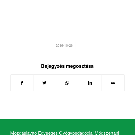
/
2016-10-26
Bejegyzés megosztása
Mozgásjavító Egységes Gyógypedagógiai Módszertani