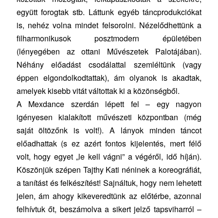
együtt forogtak stb. Láttunk egyéb táncprodukciókat
is, nehéz volna mindet felsorolni. Nézelődhettünk a
filharmonikusok posztmodern épületében
(lényegében az ottani Művészetek Palotájában).
Néhány előadást csodálattal szemléltünk (vagy
éppen elgondolkodtattak), ám olyanok is akadtak,
amelyek kisebb vitát váltottak ki a közönségből.
A Mexdance szerdán lépett fel – egy nagyon
igényesen kialakított művészeti központban (még
saját öltözőnk is volt!). A lányok minden táncot
előadhattak (s ez azért fontos kijelentés, mert félő
volt, hogy egyet „le kell vágni” a végéről, idő híján).
Köszönjük szépen Tajthy Kati néninek a koreográfiát,
a tanítást és felkészítést! Sajnáltuk, hogy nem lehetett
jelen, ám ahogy kikeveredtünk az előtérbe, azonnal
felhívtuk őt, beszámolva a sikert jelző tapsviharról –