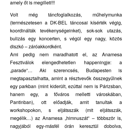
amely őt is megilleti!!!
Volt még táncfoglalkozás, műhelymunka
(természetesen a DK-BEL táncosai kísérték végig,
koordinálták tevékenységeinket), sok-sok utazás,
bulizás egy koncerten, s végül egy nagy, közös
diszkó – záróakkordként.
Ami pedig nem maradhatott el, az Anamesa
Fesztiválok elengedhetetlen happeningje: a
„parade”… Aki szerencsés, Budapesten is
megtapasztalhatta, amint a résztvevők összegyűlnek
egy parkban (mint kiderült, ezúttal nem is Párizsban,
hanem egy, a főváros melletti városkában,
Pantinban), ott előadják, amit tanultak a
workshopokon, s eljátsszák (mit eljátsszák,
megélik…) az Anamesa „himnuszát” – többször is,
nagyjából egy-másfél órán keresztül dobolva,