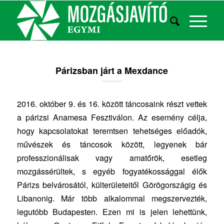
Párizsban járt a Mexdance
2016. október 9. és 16. között táncosaink részt vettek
a párizsi Anamesa Fesztiválon. Az esemény célja,
hogy kapcsolatokat teremtsen tehetséges előadók,
művészek és táncosok között, legyenek bár
professzionálisak vagy amatőrök, esetleg
mozgássérültek, s egyéb fogyatékossággal élők
Párizs belvárosától, külterületeitől Görögországig és
Libanonig. Már több alkalommal megszervezték,
legutóbb Budapesten. Ezen mi is jelen lehettünk,