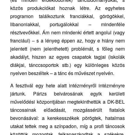
közös produkciókat hoznak létre. Az egyhetes
programon találkoztunk franciákkal, görögökkel,
libanoniakkal, portugálokkal – mindenféle
résztvevőkkel. Ám nem mindenki értett angolul (vagy
franciául) – s a lényeg éppen az, hogy e hiány nem
jelentett (nem jelenthetett) problémát, s főleg nem
akadályt, hiszen az egyes csapatok tagjai (iskolák
diákjai, tánccsoportok stb.) egy különleges közös
nyelven beszéltek – a tánc és művészet nyelvén.
A fesztivál egy hete alatt intézményről intézményre
jártunk. Párizs belvárosának egyik kerületi
művelődési központjában megtekinthettük a DK-BEL
táncosainak előadását, mozgássérült fiatalok
bevonásával: a kerekesszékek pörögtek, hatalmas
utakat tettek meg a színpadon, míg a profi táncosok
közöttük mozogtak, felkapaszkodtak a székekre,