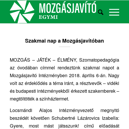
Szakmai nap a Mozgásjavítóban
MOZGÁS – JÁTÉK – ÉLMÉNY, Szomatopedagógia
az óvodában címmel rendeztünk szakmai napot a
Mozgásjavító Intézményben 2018. április 6-án. Nagy
volt az érdeklődés a téma iránt, a résztvevők – vidéki
és budapesti intézményekből érkezett szakemberek –
megtöltötték a színháztermet.
Locsmándi Alajos intézményvezető megnyitó
beszédét követően Schubertné Lázárovics Izabella:
Gyere, most mást játsszunk! című előadását