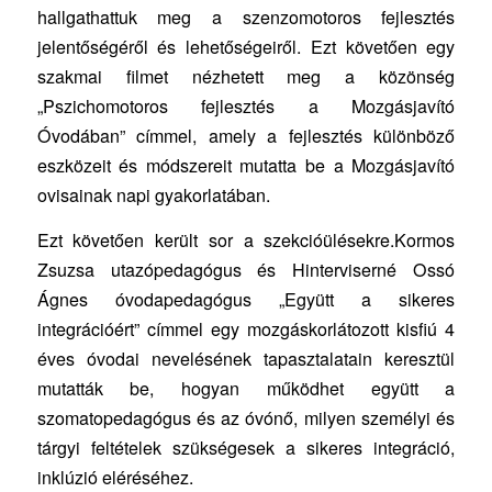
hallgathattuk meg a szenzomotoros fejlesztés
jelentőségéről és lehetőségeiről. Ezt követően egy
szakmai filmet nézhetett meg a közönség
„Pszichomotoros fejlesztés a Mozgásjavító
Óvodában” címmel, amely a fejlesztés különböző
eszközeit és módszereit mutatta be a Mozgásjavító
ovisainak napi gyakorlatában.
Ezt követően került sor a szekcióülésekre.Kormos
Zsuzsa utazópedagógus és Hinterviserné Ossó
Ágnes óvodapedagógus „Együtt a sikeres
integrációért” címmel egy mozgáskorlátozott kisfiú 4
éves óvodai nevelésének tapasztalatain keresztül
mutatták be, hogyan működhet együtt a
szomatopedagógus és az óvónő, milyen személyi és
tárgyi feltételek szükségesek a sikeres integráció,
inklúzió eléréséhez.