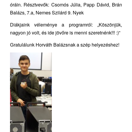
óráin. Résztvevők: Csomós Júlia, Papp Dávid, Brán
Balázs, 7.a, Nemes Szilárd 9. Nyek
Diákjaink véleménye a programról: „Köszönjük,
nagyon jó volt, és ide jövőre is menni szeretnénk!!! :)”
Gratulálunk Horváth Balázsnak a szép helyezéshez!