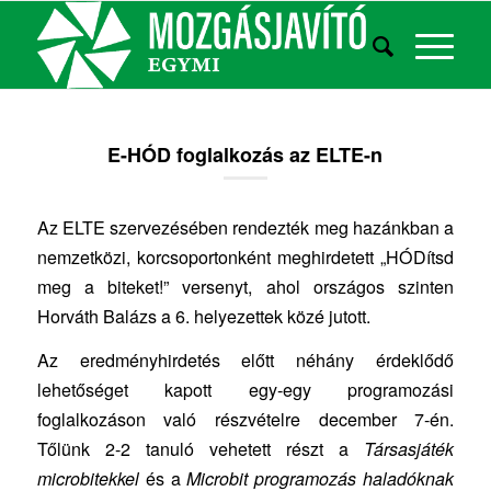
E-HÓD foglalkozás az ELTE-n
Az ELTE szervezésében rendezték meg hazánkban a
nemzetközi, korcsoportonként meghirdetett „HÓDítsd
meg a biteket!” versenyt, ahol országos szinten
Horváth Balázs a 6. helyezettek közé jutott.
Az eredményhirdetés előtt néhány érdeklődő
lehetőséget kapott egy-egy programozási
foglalkozáson való részvételre december 7-én.
Tőlünk 2-2 tanuló vehetett részt a
Társasjáték
microbitekkel
és a
Microbit programozás haladóknak