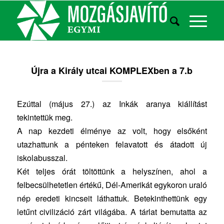
Újra a Király utcai KOMPLEXben a 7.b
Ezúttal (május 27.) az Inkák aranya kiállítást
tekintettük meg.
A nap kezdeti élménye az volt, hogy elsőként
utazhattunk a pénteken felavatott és átadott új
iskolabusszal.
Két teljes órát töltöttünk a helyszínen, ahol a
felbecsülhetetlen értékű, Dél-Amerikát egykoron uraló
nép eredeti kincseit láthattuk. Betekinthettünk egy
letűnt civilizáció zárt világába. A tárlat bemutatta az