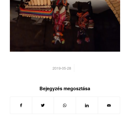
/
2019-05-28
Bejegyzés megosztása