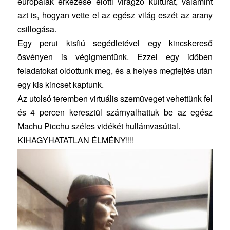
európaiak érkezése előtti virágzó kultúrát, valamint
azt is, hogyan vette el az egész világ eszét az arany
csillogása.
Egy perui kisfiú segédletével egy kincskereső
ösvényen is végigmentünk. Ezzel egy időben
feladatokat oldottunk meg, és a helyes megfejtés után
egy kis kincset kaptunk.
Az utolsó teremben virtuális szemüveget vehettünk fel
és 4 percen keresztül szárnyalhattuk be az egész
Machu Picchu széles vidékét hullámvasúttal.
KIHAGYHATATLAN ÉLMÉNY!!!!