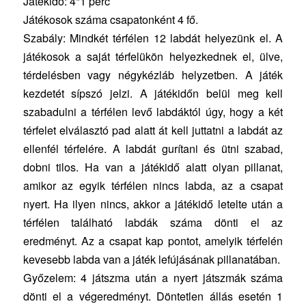
Játékidő: 4*1 perc
Játékosok száma csapatonként 4 fő.
Szabály: Mindkét térfélen 12 labdát helyezünk el. A
játékosok a saját térfelükön helyezkednek el, ülve,
térdelésben vagy négykézláb helyzetben. A játék
kezdetét sípszó jelzi. A játékidőn belül meg kell
szabadulni a térfélen levő labdáktól úgy, hogy a két
térfelet elválasztó pad alatt át kell juttatni a labdát az
ellenfél térfelére. A labdát gurítani és ütni szabad,
dobni tilos. Ha van a játékidő alatt olyan pillanat,
amikor az egyik térfélen nincs labda, az a csapat
nyert. Ha ilyen nincs, akkor a játékidő letelte után a
térfélen található labdák száma dönti el az
eredményt. Az a csapat kap pontot, amelyik térfelén
kevesebb labda van a játék lefújásának pillanatában.
Győzelem: 4 játszma után a nyert játszmák száma
dönti el a végeredményt. Döntetlen állás esetén 1