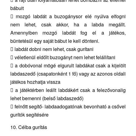
bábuit
 mozgó labdát a buzogánysor elé nyúlva elfogni
nem lehet, csak akkor, ha a labda megállt.
Amennyiben mozgó labdát fog el a játékos,
büntetésül egy saját bábut le kell dönteni.
 labdát dobni nem lehet, csak gurítani
 véletlenül eldőlt buzogányt nem lehet felállítani
 a dobóvonal mögé elgurult labdákat csak a kijelölt
labdaszedő (csapatonként 1 fő) vagy az azonos oldali
játékos hozhatja vissza
 a játéktérben leállt labdákért csak a felezővonalig
lehet bemenni (belső labdaszedő)
 felnőtt segítő- labdaadogatónak bevonható a csővel
gurítók segítésére
10. Célba gurítás