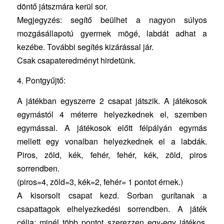
döntő játszmára kerül sor.
Megjegyzés: segítő beülhet a nagyon súlyos
mozgásállapotú gyermek mögé, labdát adhat a
kezébe. További segítés kizárással jár.
Csak csapateredményt hirdetünk.
4. Pontgyűjtő:
A játékban egyszerre 2 csapat játszik. A játékosok
egymástól 4 méterre helyezkednek el, szemben
egymással. A játékosok előtt félpályán egymás
mellett egy vonalban helyezkednek el a labdák.
Piros, zöld, kék, fehér, fehér, kék, zöld, piros
sorrendben.
(piros=4, zöld=3, kék=2, fehér= 1 pontot érnek.)
A kisorsolt csapat kezd. Sorban gurítanak a
csapattagok elhelyezkedési sorrendben. A játék
célja: minél több pontot szerezzen egy-egy játékos.