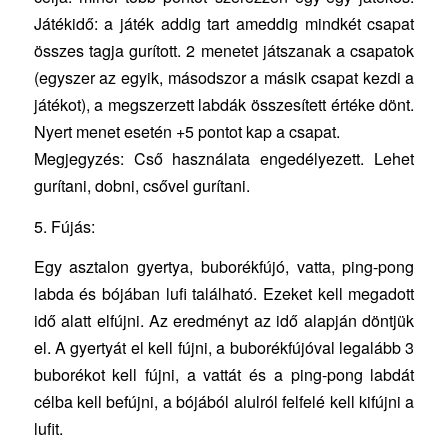
Játékidő: a játék addig tart ameddig mindkét csapat
összes tagja gurított. 2 menetet játszanak a csapatok
(egyszer az egyik, másodszor a másik csapat kezdi a
játékot), a megszerzett labdák összesített értéke dönt.
Nyert menet esetén +5 pontot kap a csapat.
Megjegyzés: Cső használata engedélyezett. Lehet
gurítani, dobni, csővel gurítani.
5. Fújás:
Egy asztalon gyertya, buborékfújó, vatta, ping-pong
labda és bójában lufi található. Ezeket kell megadott
idő alatt elfújni. Az eredményt az idő alapján döntjük
el. A gyertyát el kell fújni, a buborékfújóval legalább 3
buborékot kell fújni, a vattát és a ping-pong labdát
célba kell befújni, a bójából alulról felfelé kell kifújni a
lufit.