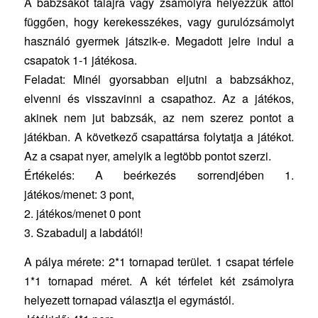
A babzsákot talajra vagy zsámolyra helyezzük attól
függően, hogy kerekesszékes, vagy gurulózsámolyt
használó gyermek játszik-e. Megadott jelre indul a
csapatok 1-1 játékosa.
Feladat: Minél gyorsabban eljutni a babzsákhoz,
elvenni és visszavinni a csapathoz. Az a játékos,
akinek nem jut babzsák, az nem szerez pontot a
játékban. A következő csapattársa folytatja a játékot.
Az a csapat nyer, amelyik a legtöbb pontot szerzi.
Értékelés: A beérkezés sorrendjében 1.
játékos/menet: 3 pont,
2. játékos/menet 0 pont
3. Szabadulj a labdától!
A pálya mérete: 2*1 tornapad terület. 1 csapat térfele
1*1 tornapad méret. A két térfelet két zsámolyra
helyezett tornapad választja el egymástól.