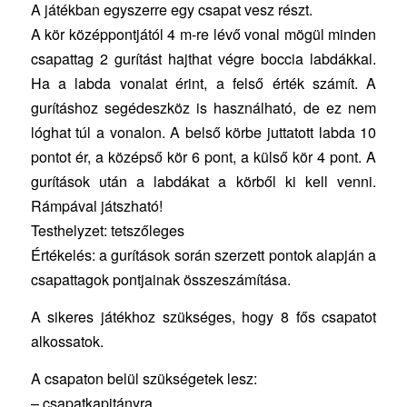
A játékban egyszerre egy csapat vesz részt.
A kör középpontjától 4 m-re lévő vonal mögül minden
csapattag 2 gurítást hajthat végre boccia labdákkal.
Ha a labda vonalat érint, a felső érték számít. A
gurításhoz segédeszköz is használható, de ez nem
lóghat túl a vonalon. A belső körbe juttatott labda 10
pontot ér, a középső kör 6 pont, a külső kör 4 pont. A
gurítások után a labdákat a körből ki kell venni.
Rámpával játszható!
Testhelyzet: tetszőleges
Értékelés: a gurítások során szerzett pontok alapján a
csapattagok pontjainak összeszámítása.
A sikeres játékhoz szükséges, hogy 8 fős csapatot
alkossatok.
A csapaton belül szükségetek lesz:
– csapatkapitányra