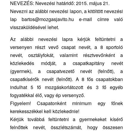
NEVEZÉS: Nevezési határidő: 2015. május 21.
Nevezni az alábbi nevezési lapon, a kitöltött nevezési
lap bartos@mozgasjavito.hu e-mail címre való
visszaküldésével lehet.
Az alábbi nevezési lapra kérjük feltüntetni a
versenyen részt vevő csapat nevét, a 8 sportoló
nevét, osztályfokát, valamint résztvevőnként a
közlekedés módját, a csapatkapitány nevét
(gyermek), a csapatvezető nevét (felnőtt), a
csapatkísérők nevét (felnőtt). A 8 fős csapatokban
indulhat 5 fő mozgáskorlátozott és 3 fő egyéb
fogyatékkal élő, vagy ép versenyző.
Figyelem! Csapatonként minimum egy főnek
kerekesszékkel kell közlekednie!
Kérjük továbbá feltüntetni a gyermekeket kísérő
felnőttek nevét, összlétszámát, hogy összesen