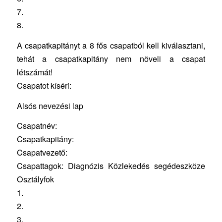
7.
8.
A csapatkapitányt a 8 fős csapatból kell kiválasztani,
tehát a csapatkapitány nem növeli a csapat
létszámát!
Csapatot kíséri:
Alsós nevezési lap
Csapatnév:
Csapatkapitány:
Csapatvezető:
Csapattagok: Diagnózis Közlekedés segédeszköze
Osztályfok
1.
2.
3.