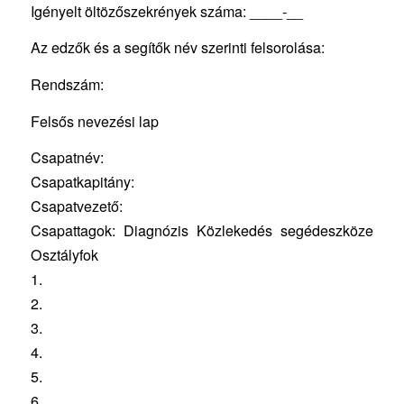
Igényelt öltözőszekrények száma: ____-__
Az edzők és a segítők név szerinti felsorolása:
Rendszám:
Felsős nevezési lap
Csapatnév:
Csapatkapitány:
Csapatvezető:
Csapattagok: Diagnózis Közlekedés segédeszköze
Osztályfok
1.
2.
3.
4.
5.
6.