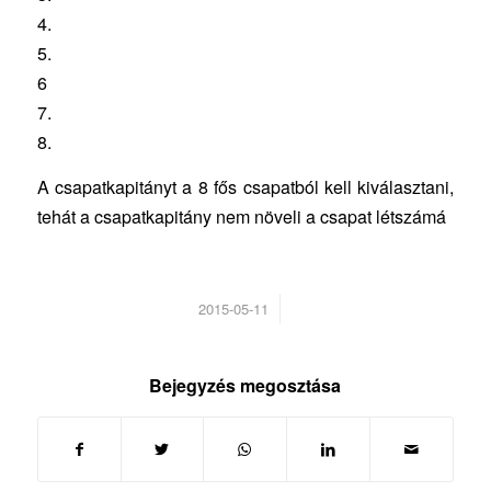
4.
5.
6
7.
8.
A csapatkapitányt a 8 fős csapatból kell kiválasztani,
tehát a csapatkapitány nem növeli a csapat létszámá
/
2015-05-11
Bejegyzés megosztása