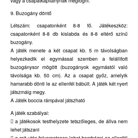
vagy a csapatkapitánynak megfogni.
9. Buzogány döntő
Létszám: csapatonként 8-8 fő. Játékeszköz:
csapatonként 8-8 db kislabda és 8-8 eltérő színű
buzogány.
A játék menete a két csapat kb. 5 m távolságban
helyezkedik el egymással szemben a felállított
buzogánysor mögött (buzogányok egymástól való
távolsága kb. 50 cm). Az a csapat győz, amelyik
hamarabb dönti le az ellenfél bábúit. A játék két nyert
játszmáig megy.
A Játék boccia rámpával játszható
A játék szabályai:
 a játékosok testhelyzete tetszőleges, de állva nem
lehet játszani
 a rajt után folyamatosan lehet bombázni az ellenfél