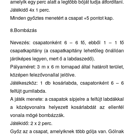
amelyik egy perc alatt a legtöbb bóját tudja átfordítani.
Játékidő 4x 1 perc.
Minden győztes menetért a csapat +5 pontot kap.
8.Bombázás
Nevezés: csapatonként 6 – 6 fő, ebből 1 – 1 fő
csapatkapitány (a csapatkapitány lehetőleg önállóan
járóképes legyen, mert ő a labdaszedő).
Pályaméret: 3 m x 6 m tornapad által határolt terület,
középen felezővonallal jelölve.
Játékeszköz: 1 db kosárlabda, csapatonként 6 – 6
felfújt gumilabda.
A játék menete: a csapatok sípjelre a felfújt labdákkal
a középvonalra helyezett kosárlabdát az ellenfél
vonala mögé bombázzák.
Játékidő: 2 x 2 perc.
Győz az a csapat, amelyiknek több gólja van. Gólnak