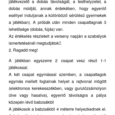
játékvezető a dobás távolságát, a testhelyzetet, a
dobás módját, annak érdekében, hogy egyenlő
eséllyel induljanak a különböző sérülésű gyermekek
a játékban). A próbák után minden csapattagnak 3
lehetősége (dobás, fújás) van.
Az értékelés részleteit a verseny napján a szabályok
ismertetésénél megtudjátok
2. Ragadd meg!
A játékban egyszerre 2 csapat vesz részt 1-1
játékossal.
A két csapat egymással szemben, a csapattagok
egymás mellett foglalnak helyet a rajtvonal mögött
(elektromos kerekesszékben, vagy gurulózsámolyon
ülve vagy hasalva), egyenlő távolságra a pálya
közepén lévő babzsáktól
A játékosok a babzsáktól 4 méterre helyezkednek el.