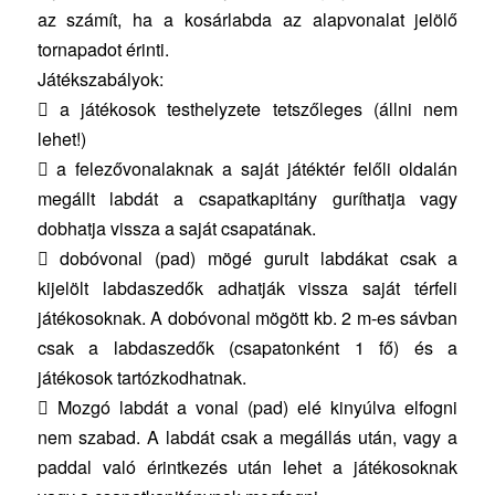
az számít, ha a kosárlabda az alapvonalat jelölő
tornapadot érinti.
Játékszabályok:
 a játékosok testhelyzete tetszőleges (állni nem
lehet!)
 a felezővonalaknak a saját játéktér felőli oldalán
megállt labdát a csapatkapitány guríthatja vagy
dobhatja vissza a saját csapatának.
 dobóvonal (pad) mögé gurult labdákat csak a
kijelölt labdaszedők adhatják vissza saját térfeli
játékosoknak. A dobóvonal mögött kb. 2 m-es sávban
csak a labdaszedők (csapatonként 1 fő) és a
játékosok tartózkodhatnak.
 Mozgó labdát a vonal (pad) elé kinyúlva elfogni
nem szabad. A labdát csak a megállás után, vagy a
paddal való érintkezés után lehet a játékosoknak