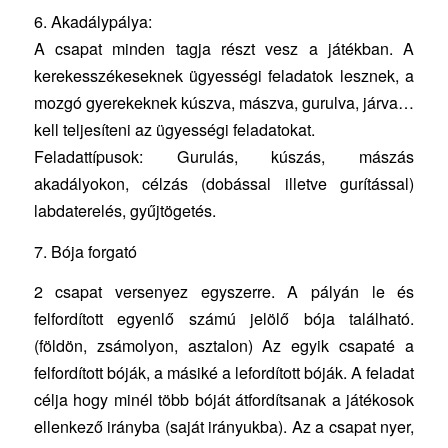
6. Akadálypálya:
A csapat minden tagja részt vesz a játékban. A
kerekesszékeseknek ügyességi feladatok lesznek, a
mozgó gyerekeknek kúszva, mászva, gurulva, járva…
kell teljesíteni az ügyességi feladatokat.
Feladattípusok: Gurulás, kúszás, mászás
akadályokon, célzás (dobással illetve gurítással)
labdaterelés, gyűjtögetés.
7. Bója forgató
2 csapat versenyez egyszerre. A pályán le és
felfordított egyenlő számú jelölő bója található.
(földön, zsámolyon, asztalon) Az egyik csapaté a
felfordított bóják, a másiké a lefordított bóják. A feladat
célja hogy minél több bóját átfordítsanak a játékosok
ellenkező irányba (saját irányukba). Az a csapat nyer,