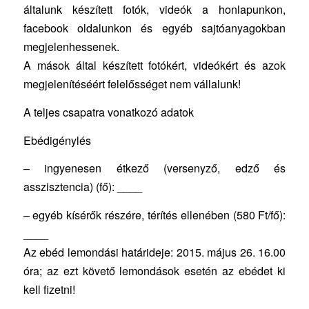
általunk készített fotók, videók a honlapunkon,
facebook oldalunkon és egyéb sajtóanyagokban
megjelenhessenek.
A mások által készített fotókért, videókért és azok
megjelenítéséért felelősséget nem vállalunk!
A teljes csapatra vonatkozó adatok
Ebédigénylés
– ingyenesen étkező (versenyző, edző és
asszisztencia) (fő): ____
– egyéb kísérők részére, térítés ellenében (580 Ft/fő):
____
Az ebéd lemondási határideje: 2015. május 26. 16.00
óra; az ezt követő lemondások esetén az ebédet ki
kell fizetni!