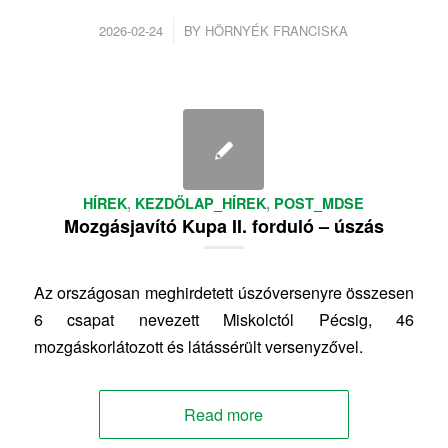
/
2026-02-24
BY
HÖRNYÉK FRANCISKA
HÍREK
,
KEZDŐLAP_HÍREK
,
POST_MDSE
Mozgásjavító Kupa II. forduló – úszás
Az országosan meghirdetett úszóversenyre összesen
6 csapat nevezett Miskolctól Pécsig, 46
mozgáskorlátozott és látássérült versenyzővel.
Read more