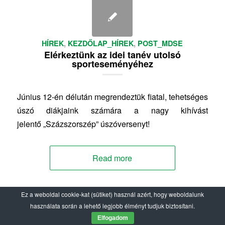
HÍREK
,
KEZDŐLAP_HÍREK
,
POST_MDSE
Elérkeztünk az idei tanév utolsó
sporteseményéhez
Június 12-én délután megrendeztük fiatal, tehetséges
úszó diákjaink számára a nagy kihívást
jelentő „Százszorszép” úszóversenyt!
Read more
Ez a weboldal cookie-kat (sütiket) használ azért, hogy weboldalunk
használata során a lehető legjobb élményt tudjuk biztosítani.
/
2025-06-16
BY
HÖRNYÉK FRANCISKA
Elfogadom