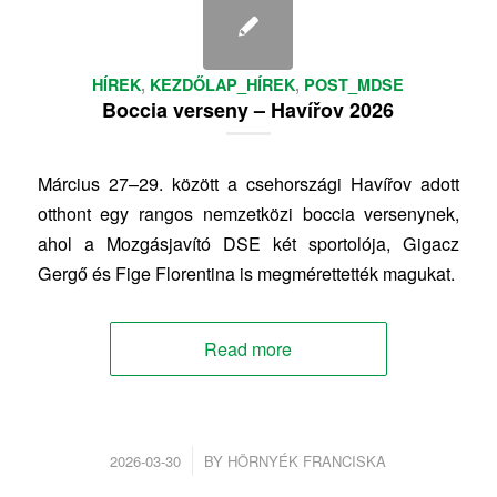
HÍREK
,
KEZDŐLAP_HÍREK
,
POST_MDSE
Boccia verseny – Havířov 2026
Március 27–29. között a csehországi Havířov adott
otthont egy rangos nemzetközi boccia versenynek,
ahol a Mozgásjavító DSE két sportolója, Gigacz
Gergő és Fige Florentina is megmérettették magukat.
Read more
/
2026-03-30
BY
HÖRNYÉK FRANCISKA