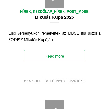
HÍREK
,
KEZDŐLAP_HÍREK
,
POST_MDSE
Mikulás Kupa 2025
Első versenyükön remekeltek az MDSE ifjú úszói a
FODISZ Mikulás Kupáján.
Read more
/
2025-12-09
BY
HÖRNYÉK FRANCISKA