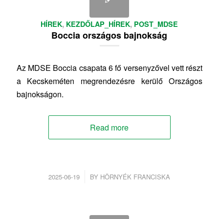
HÍREK
,
KEZDŐLAP_HÍREK
,
POST_MDSE
Boccia országos bajnokság
Az MDSE Boccia csapata 6 fő versenyzővel vett részt
a Kecskeméten megrendezésre kerülő Országos
bajnokságon.
Read more
/
2025-06-19
BY
HÖRNYÉK FRANCISKA