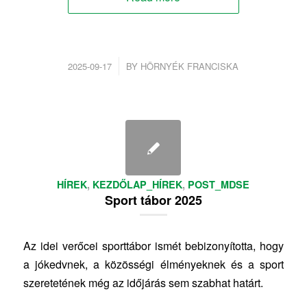
/
2025-09-17
BY
HÖRNYÉK FRANCISKA
HÍREK
,
KEZDŐLAP_HÍREK
,
POST_MDSE
Sport tábor 2025
Az idei verőcei sporttábor ismét bebizonyította, hogy
a jókedvnek, a közösségi élményeknek és a sport
szeretetének még az időjárás sem szabhat határt.