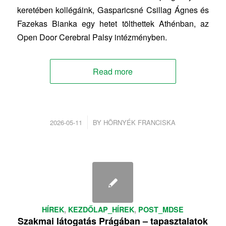
keretében kollégáink, Gasparicsné Csillag Ágnes és
Fazekas Bianka egy hetet tölthettek Athénban, az
Open Door Cerebral Palsy intézményben.
Read more
/
2026-05-11
BY
HÖRNYÉK FRANCISKA
HÍREK
,
KEZDŐLAP_HÍREK
,
POST_MDSE
Szakmai látogatás Prágában – tapasztalatok