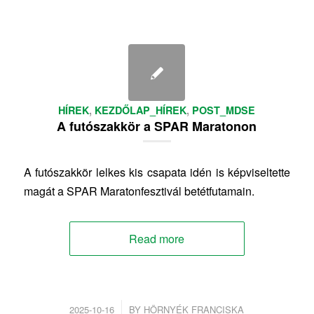
HÍREK
,
KEZDŐLAP_HÍREK
,
POST_MDSE
A futószakkör a SPAR Maratonon
A futószakkör lelkes kis csapata idén is képviseltette
magát a SPAR Maratonfesztivál betétfutamain.
Read more
/
2025-10-16
BY
HÖRNYÉK FRANCISKA