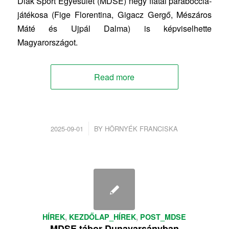
Diák Sport Egyesület (MDSE) négy fiatal paraboccia-
játékosa (Fige Florentina, Gigacz Gergő, Mészáros
Máté és Ujpál Dalma) is képviselhette
Magyarországot.
Read more
/
2025-09-01
BY
HÖRNYÉK FRANCISKA
HÍREK
,
KEZDŐLAP_HÍREK
,
POST_MDSE
MDSE tábor Dunavarsányban