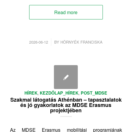
Read more
/
2026-06-12
BY
HÖRNYÉK FRANCISKA
HÍREK
,
KEZDŐLAP_HÍREK
,
POST_MDSE
Szakmai látogatás Athénban – tapasztalatok
és jó gyakorlatok az MDSE Erasmus
projektjében
Az MDSE Erasmus mobilitási programjának