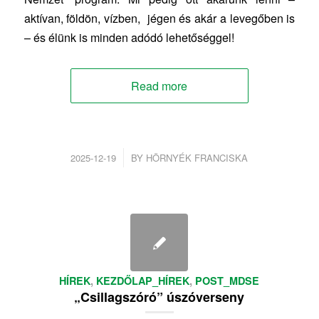
aktívan, földön, vízben, jégen és akár a levegőben is
– és élünk is minden adódó lehetőséggel!
Read more
/
2025-12-19
BY
HÖRNYÉK FRANCISKA
HÍREK
,
KEZDŐLAP_HÍREK
,
POST_MDSE
„Csillagszóró” úszóverseny