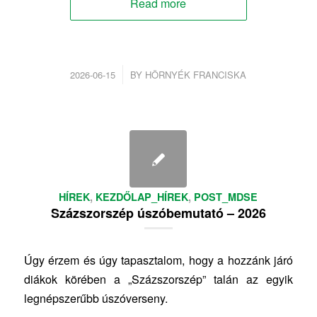
Read more
/
2026-06-15
BY
HÖRNYÉK FRANCISKA
HÍREK
,
KEZDŐLAP_HÍREK
,
POST_MDSE
Százszorszép úszóbemutató – 2026
Úgy érzem és úgy tapasztalom, hogy a hozzánk járó
diákok körében a „Százszorszép” talán az egyik
legnépszerűbb úszóverseny.