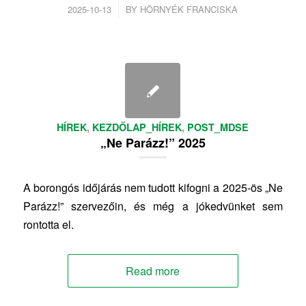
/
2025-10-13
BY
HÖRNYÉK FRANCISKA
HÍREK
,
KEZDŐLAP_HÍREK
,
POST_MDSE
„Ne Parázz!” 2025
A borongós időjárás nem tudott kifogni a 2025-ös „Ne
Parázz!” szervezőin, és még a jókedvünket sem
rontotta el.
Read more