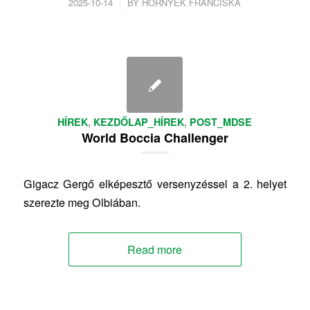
/
2025-10-14
BY
HÖRNYÉK FRANCISKA
HÍREK
,
KEZDŐLAP_HÍREK
,
POST_MDSE
World Boccia Challenger
Gigacz Gergő elképesztő versenyzéssel a 2. helyet
szerezte meg Olbiában.
Read more