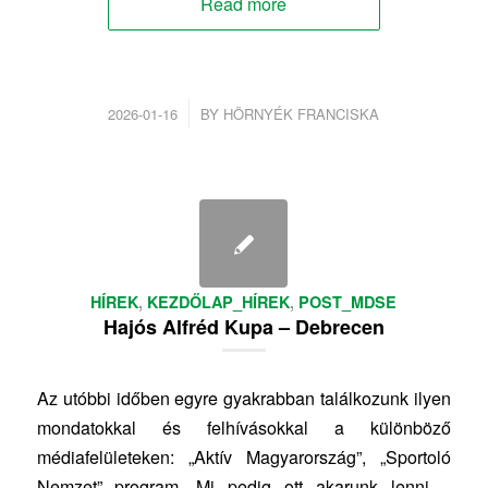
Read more
/
2026-01-16
BY
HÖRNYÉK FRANCISKA
HÍREK
,
KEZDŐLAP_HÍREK
,
POST_MDSE
Hajós Alfréd Kupa – Debrecen
Az utóbbi időben egyre gyakrabban találkozunk ilyen
mondatokkal és felhívásokkal a különböző
médiafelületeken: „Aktív Magyarország”, „Sportoló
Nemzet” program. Mi pedig ott akarunk lenni –