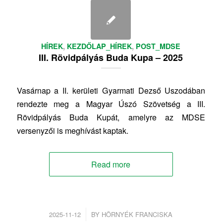
HÍREK
,
KEZDŐLAP_HÍREK
,
POST_MDSE
III. Rövidpályás Buda Kupa – 2025
Vasárnap a II. kerületi Gyarmati Dezső Uszodában
rendezte meg a Magyar Úszó Szövetség a III.
Rövidpályás Buda Kupát, amelyre az MDSE
versenyzői is meghívást kaptak.
Read more
/
2025-11-12
BY
HÖRNYÉK FRANCISKA