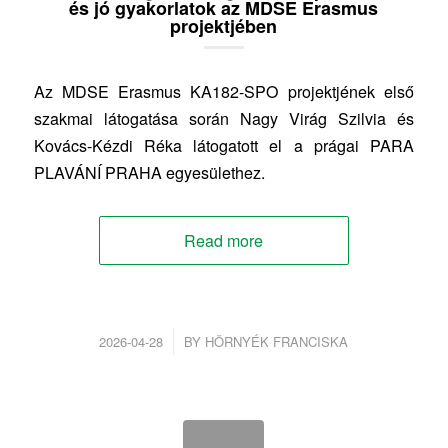
és jó gyakorlatok az MDSE Erasmus
projektjében
Az MDSE Erasmus KA182-SPO projektjének első
szakmai látogatása során Nagy Virág Szilvia és
Kovács-Kézdi Réka látogatott el a prágai PARA
PLAVÁNÍ PRAHA egyesülethez.
Read more
/
2026-04-28
BY
HÖRNYÉK FRANCISKA