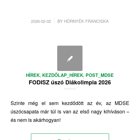
/
2026-02-02
BY
HÖRNYÉK FRANCISKA
HÍREK
,
KEZDŐLAP_HÍREK
,
POST_MDSE
FODISZ úszó Diákolimpia 2026
Szinte még el sem kezdődött az év, az MDSE
úszócsapata már túl is van az első nagy kihíváson –
és nem is akárhogyan!