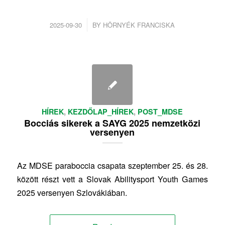
/
2025-09-30
BY
HÖRNYÉK FRANCISKA
HÍREK
,
KEZDŐLAP_HÍREK
,
POST_MDSE
Bocciás sikerek a SAYG 2025 nemzetközi
versenyen
Az MDSE paraboccia csapata szeptember 25. és 28.
között részt vett a Slovak Abilitysport Youth Games
2025 versenyen Szlovákiában.