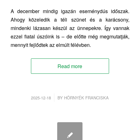
A december mindig igazán eseménydús időszak.
Ahogy közeledik a téli szünet és a karácsony,
mindenki lázasan készül az ünnepekre. Így vannak
ezzel fiatal úszóink is – de előtte még megmutatják,
mennyit fejlődtek az elmúlt félévben.
Read more
/
2025-12-18
BY
HÖRNYÉK FRANCISKA