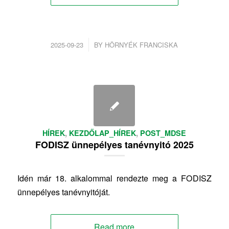
/
2025-09-23
BY
HÖRNYÉK FRANCISKA
HÍREK
,
KEZDŐLAP_HÍREK
,
POST_MDSE
FODISZ ünnepélyes tanévnyitó 2025
Idén már 18. alkalommal rendezte meg a FODISZ
ünnepélyes tanévnyitóját.
Read more