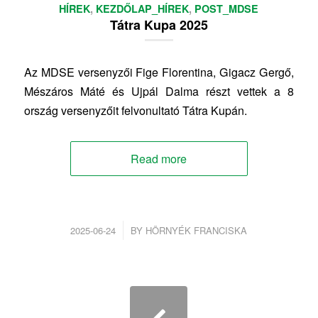
HÍREK
,
KEZDŐLAP_HÍREK
,
POST_MDSE
Tátra Kupa 2025
Az MDSE versenyzői Fige Florentina, Gigacz Gergő,
Mészáros Máté és Ujpál Dalma részt vettek a 8
ország versenyzőit felvonultató Tátra Kupán.
Read more
/
2025-06-24
BY
HÖRNYÉK FRANCISKA