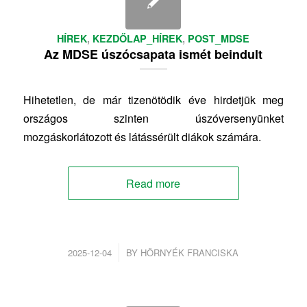
HÍREK
,
KEZDŐLAP_HÍREK
,
POST_MDSE
Az MDSE úszócsapata ismét beindult
Hihetetlen, de már tizenötödik éve hirdetjük meg
országos szinten úszóversenyünket
mozgáskorlátozott és látássérült diákok számára.
Read more
/
2025-12-04
BY
HÖRNYÉK FRANCISKA