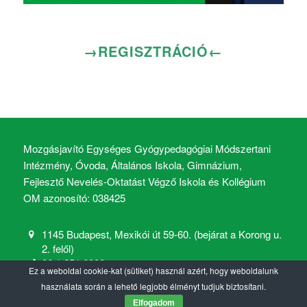
→REGISZTRÁCIÓ←
Mozgásjavító Egységes Gyógypedagógiai Módszertani
Intézmény, Óvoda, Általános Iskola, Gimnázium,
Fejlesztő Nevelés-Oktatást Végző Iskola és Kollégium
OM azonosító: 038425
1145 Budapest, Mexikói út 59-60. (bejárat a Korong u.
2. felől)
06 1 251 6900
Ez a weboldal cookie-kat (sütiket) használ azért, hogy weboldalunk
mozgasjavito@mozgasjavito.com
használata során a lehető legjobb élményt tudjuk biztosítani.
Elfogadom