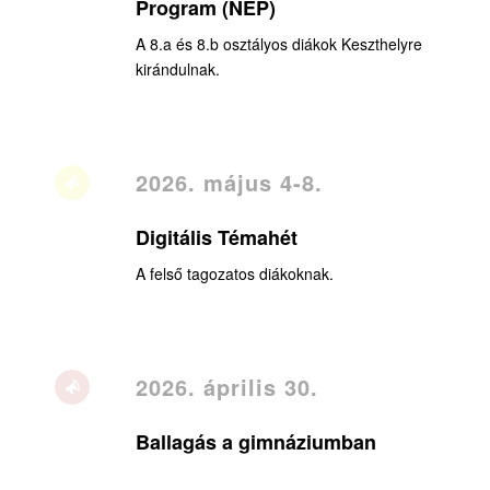
Program (NEP)
A 8.a és 8.b osztályos diákok Keszthelyre
kirándulnak.
2026. május 4-8.
Digitális Témahét
A felső tagozatos diákoknak.
2026. április 30.
Ballagás a gimnáziumban