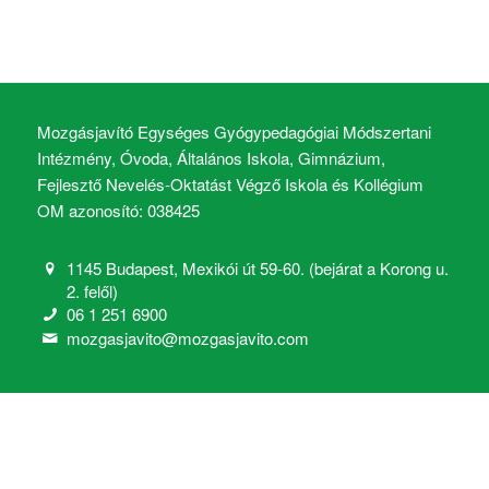
Mozgásjavító Egységes Gyógypedagógiai Módszertani
Intézmény, Óvoda, Általános Iskola, Gimnázium,
Fejlesztő Nevelés-Oktatást Végző Iskola és Kollégium
OM azonosító: 038425
1145 Budapest, Mexikói út 59-60. (bejárat a Korong u.
2. felől)
06 1 251 6900
mozgasjavito@mozgasjavito.com