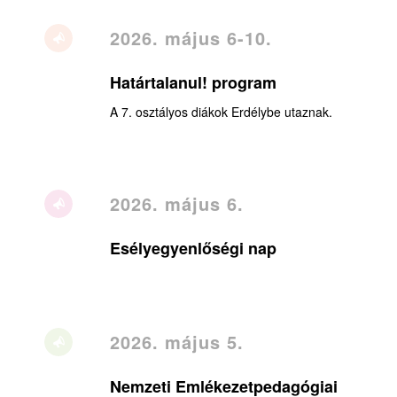
2026. május 6-10.
Határtalanul! program
A 7. osztályos diákok Erdélybe utaznak.
2026. május 6.
Esélyegyenlőségi nap
2026. május 5.
Nemzeti Emlékezetpedagógiai