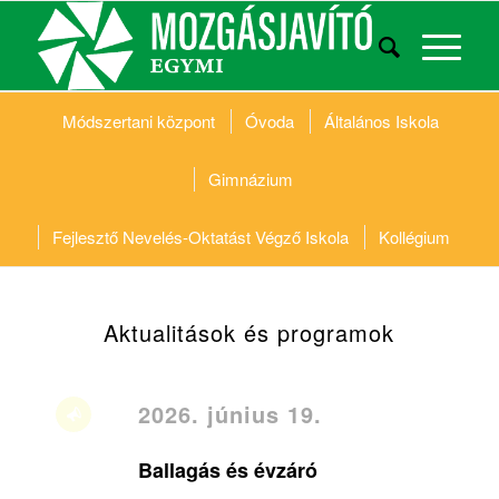
Módszertani központ
Óvoda
Általános Iskola
Gimnázium
Fejlesztő Nevelés-Oktatást Végző Iskola
Kollégium
Aktualitások és programok
2026. június 19.
Ballagás és évzáró