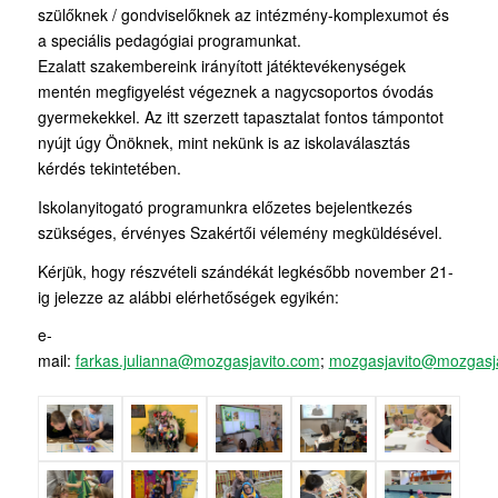
szülőknek / gondviselőknek az intézmény-komplexumot és
a speciális pedagógiai programunkat.
Ezalatt szakembereink irányított játéktevékenységek
mentén megfigyelést végeznek a nagycsoportos óvodás
gyermekekkel. Az itt szerzett tapasztalat fontos támpontot
nyújt úgy Önöknek, mint nekünk is az iskolaválasztás
kérdés tekintetében.
Iskolanyitogató programunkra előzetes bejelentkezés
szükséges, érvényes Szakértői vélemény megküldésével.
Kérjük, hogy részvételi szándékát legkésőbb november 21-
ig jelezze az alábbi elérhetőségek egyikén:
e-
mail:
farkas.julianna@mozgasjavito.com
;
mozgasjavito@mozgasj