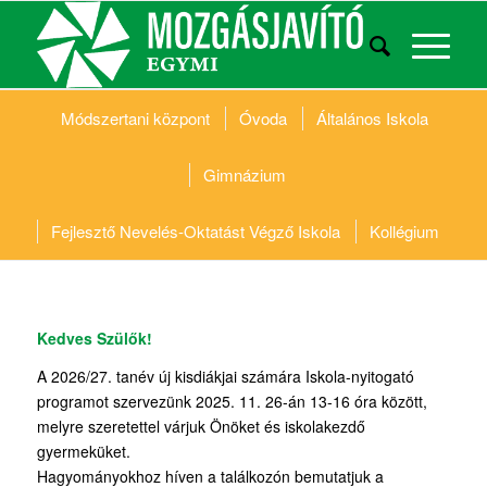
Módszertani központ
Óvoda
Általános Iskola
Gimnázium
Fejlesztő Nevelés-Oktatást Végző Iskola
Kollégium
Kedves Szülők!
A 2026/27. tanév új kisdiákjai számára Iskola-nyitogató
programot szervezünk 2025. 11. 26-án 13-16 óra között,
melyre szeretettel várjuk Önöket és iskolakezdő
gyermeküket.
Hagyományokhoz híven a találkozón bemutatjuk a