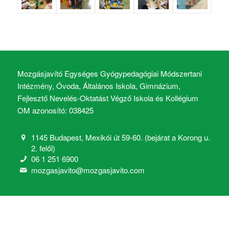
Mozgásjavító Egységes Gyógypedagógiai Módszertani
Intézmény, Óvoda, Általános Iskola, Gimnázium,
Fejlesztő Nevelés-Oktatást Végző Iskola és Kollégium
OM azonosító: 038425
1145 Budapest, Mexikói út 59-60. (bejárat a Korong u.
2. felől)
06 1 251 6900
mozgasjavito@mozgasjavito.com