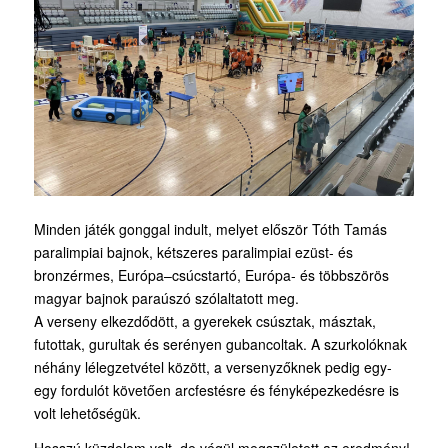
Minden játék gonggal indult, melyet először Tóth Tamás
paralimpiai bajnok, kétszeres paralimpiai ezüst- és
bronzérmes, Európa
–
csúcstartó, Európa- és többszörös
magyar bajnok
paraúszó szólaltatott meg.
A verseny elkezdődött, a gyerekek csúsztak, másztak,
futottak, gurultak és serényen gubancoltak. A szurkolóknak
néhány lélegzetvétel között, a versenyzőknek pedig egy-
egy fordulót követően arcfestésre és fényképezkedésre is
volt lehetőségük.