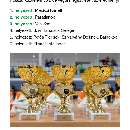
Hosszú küzdelem volt, de végül megszületett az eredmény!
1. helyezett:
Mexikói Kartell
2. helyezett:
Páratlanok
3. helyezett:
Vas-Sas
4. helyezett: Szív Harcosok Serege
5. helyezett: Petős Tigrisek, Szivárvány Delfinek, Bajnokok
6. helyezett: Ellenállhatatlanok