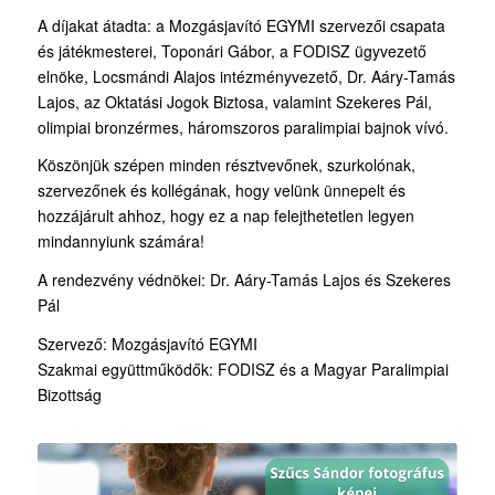
A díjakat átadta: a Mozgásjavító EGYMI szervezői csapata
és játékmesterei, Toponári Gábor, a FODISZ ügyvezető
elnöke, Locsmándi Alajos intézményvezető,
Dr.
Aáry
-Tamás
Lajos,
az
Oktatási Jogok Biztosa, valamint
Szekeres
Pál
,
olimpiai bronzérmes, háromszoros paralimpiai bajnok vívó.
Köszönjük szépen minden résztvevőnek, szurkolónak,
szervezőnek és kollégának, hogy velünk ünnepelt és
hozzájárult ahhoz, hogy ez a nap felejthetetlen legyen
mindannyiunk számára!
A rendezvény védnökei:
Dr.
Aáry
-Tamás Lajos és
Szekeres
Pál
Szervező: Mozgásjavító EGYMI
Szakmai együttműködők: FODISZ és a Magyar Paralimpiai
Bizottság