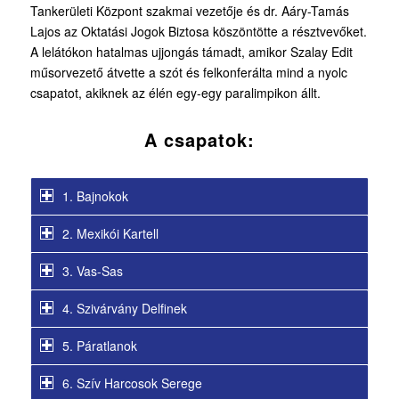
Tankerületi Központ szakmai vezetője és dr. Aáry-Tamás
Lajos az Oktatási Jogok Biztosa köszöntötte a résztvevőket.
A lelátókon hatalmas ujjongás támadt, amikor Szalay Edit
műsorvezető átvette a szót és felkonferálta mind a nyolc
csapatot, akiknek az élén egy-egy paralimpikon állt.
A csapatok:
1. Bajnokok
2. Mexikói Kartell
3. Vas-Sas
4. Szivárvány Delfinek
5. Páratlanok
6. Szív Harcosok Serege