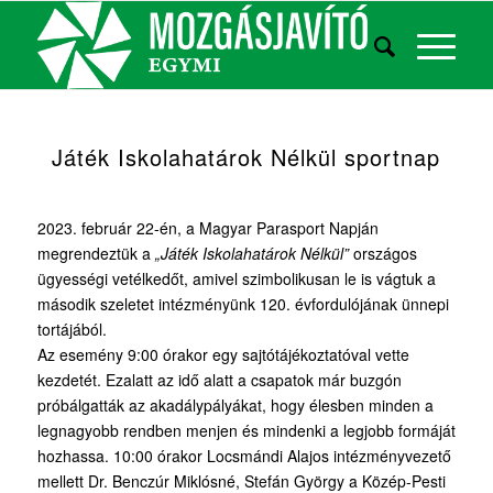
Játék Iskolahatárok Nélkül sportnap
2023. február 22-én, a Magyar Parasport Napján
megrendeztük a
„Játék Iskolahatárok Nélkül”
országos
ügyességi vetélkedőt, amivel szimbolikusan le is vágtuk a
második szeletet intézményünk 120. évfordulójának ünnepi
tortájából.
Az esemény 9:00 órakor egy sajtótájékoztatóval vette
kezdetét. Ezalatt az idő alatt a csapatok már buzgón
próbálgatták az akadálypályákat, hogy élesben minden a
legnagyobb rendben menjen és mindenki a legjobb formáját
hozhassa. 10:00 órakor Locsmándi Alajos intézményvezető
mellett Dr. Benczúr Miklósné, Stefán György a Közép-Pesti