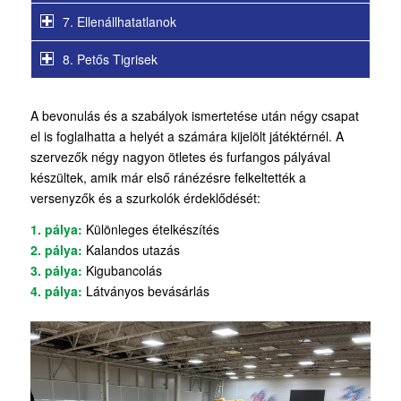
7. Ellenállhatatlanok
8. Petős Tigrisek
A bevonulás és a szabályok ismertetése után négy csapat
el is foglalhatta a helyét a számára kijelölt játéktérnél. A
szervezők négy nagyon ötletes és furfangos pályával
készültek, amik már első ránézésre felkeltették a
versenyzők és a szurkolók érdeklődését:
1. pálya:
Különleges ételkészítés
2. pálya:
Kalandos utazás
3. pálya:
Kigubancolás
4. pálya:
Látványos bevásárlás