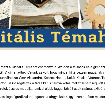
 részt a Digitális Témahét eseményein. Az idén a felsősök és a gimnazist
Girls” címet adtuk. Célunk az volt, hogy mindenki tervezzen magának 
A munkálatokat Cser Alexandra, Kecseti Noémi, Kollár Katalin, Veöreös
 Bálint segítették a társaikat. A tárgyalkotás mellett lehetőség volt
eretek összes modulját, amivel újabb taggal bővült azok száma, akik ön
csi lego figurákkal támogatták a tárgyalkotók, így ezen a héten minde