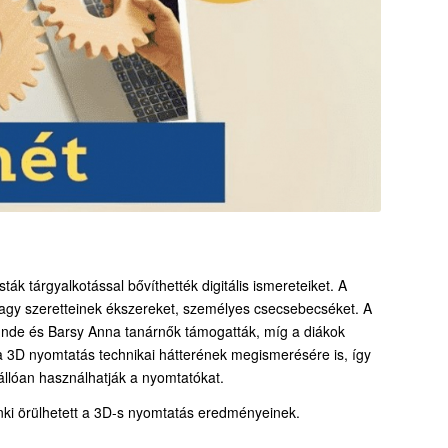
ák tárgyalkotással bővíthették digitális ismereteiket. A
vagy szeretteinek ékszereket, személyes csecsebecséket. A
 Tünde és Barsy Anna tanárnők támogatták, míg a diákok
 a 3D nyomtatás technikai hátterének megismerésére is, így
állóan használhatják a nyomtatókat.
nki örülhetett a 3D-s nyomtatás eredményeinek.