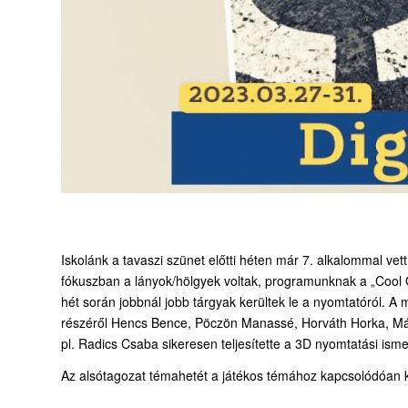
Iskolánk a tavaszi szünet előtti héten már 7. alkalommal vett
fókuszban a lányok/hölgyek voltak, programunknak a „Cool 
hét során jobbnál jobb tárgyak kerültek le a nyomtatóról. 
részéről Hencs Bence, Pöczön Manassé, Horváth Horka, Márton
pl. Radics Csaba sikeresen teljesítette a 3D nyomtatási ism
Az alsótagozat témahetét a játékos témához kapcsolódóan ki