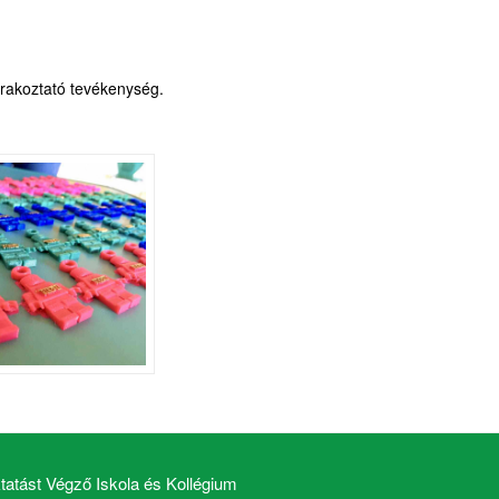
órakoztató tevékenység.
atást Végző Iskola és Kollégium