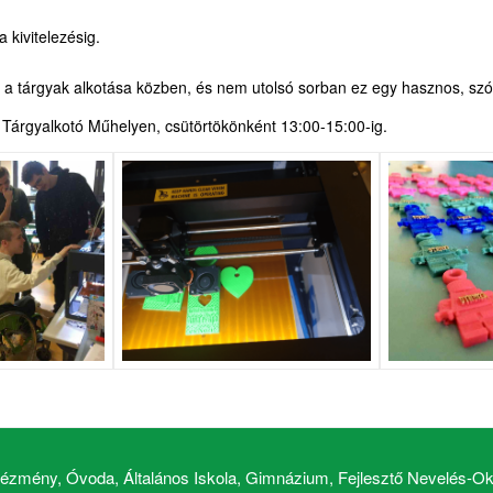
a kivitelezésig.
 a tárgyak alkotása közben, és nem utolsó sorban ez egy hasznos, sz
 a Tárgyalkotó Műhelyen, csütörtökönként 13:00-15:00-ig.
zmény, Óvoda, Általános Iskola, Gimnázium, Fejlesztő Nevelés-Okt