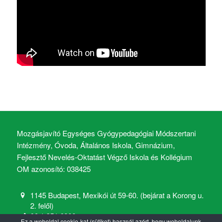
Mozgásjavító Egységes Gyógypedagógiai Módszertani
Intézmény, Óvoda, Általános Iskola, Gimnázium,
Fejlesztő Nevelés-Oktatást Végző Iskola és Kollégium
OM azonosító: 038425
1145 Budapest, Mexikói út 59-60. (bejárat a Korong u.
2. felől)
06 1 251 6900
Ez a weboldal cookie-kat (sütiket) használ azért, hogy weboldalunk