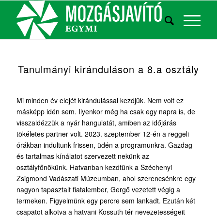
Tanulmányi kiránduláson a 8.a osztály
Mi minden év elejét kirándulással kezdjük. Nem volt ez
másképp idén sem. Ilyenkor még ha csak egy napra is, de
visszaidézzük a nyár hangulatát, amiben az időjárás
tökéletes partner volt. 2023. szeptember 12-én a reggeli
órákban indultunk frissen, üdén a programunkra. Gazdag
és tartalmas kínálatot szervezett nekünk az
osztályfőnökünk. Hatvanban kezdtünk a Széchenyi
Zsigmond Vadászati Múzeumban, ahol szerencsénkre egy
nagyon tapasztalt fiatalember, Gergő vezetett végig a
termeken. Figyelmünk egy percre sem lankadt. Ezután két
csapatot alkotva a hatvani Kossuth tér nevezetességeit