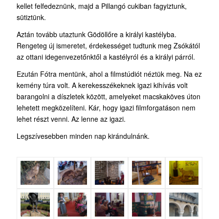
kellet felfedeznünk, majd a Pillangó cukiban fagyiztunk,
sütiztünk.
Aztán tovább utaztunk Gödöllőre a királyi kastélyba.
Rengeteg új ismeretet, érdekességet tudtunk meg Zsókától
az ottani idegenvezetőnktől a kastélyról és a királyi párról.
Ezután Fótra mentünk, ahol a filmstúdiót néztük meg. Na ez
kemény túra volt. A kerekesszékeknek igazi kihívás volt
barangolni a díszletek között, amelyeket macskaköves úton
lehetett megközelíteni. Kár, hogy igazi filmforgatáson nem
lehet részt venni. Az lenne az igazi.
Legszívesebben minden nap kirándulnánk.