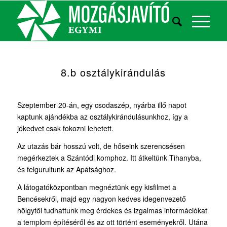
8.b osztálykirándulás
Szeptember 20-án, egy csodaszép, nyárba illő napot
kaptunk ajándékba az osztálykirándulásunkhoz, így a
jókedvet csak fokozni lehetett.
Az utazás bár hosszú volt, de hőseink szerencsésen
megérkeztek a Szántódi komphoz. Itt átkeltünk Tihanyba,
és felgurultunk az Apátsághoz.
A látogatóközpontban megnéztünk egy kisfilmet a
Bencésekről, majd egy nagyon kedves idegenvezető
hölgytől tudhattunk meg érdekes és izgalmas információkat
a templom építéséről és az ott történt eseményekről. Utána