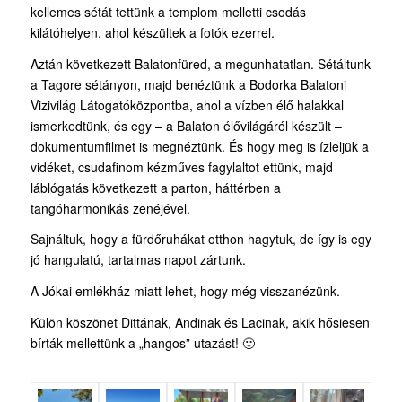
kellemes sétát tettünk a templom melletti csodás
kilátóhelyen, ahol készültek a fotók ezerrel.
Aztán következett Balatonfüred, a megunhatatlan. Sétáltunk
a Tagore sétányon, majd benéztünk a Bodorka Balatoni
Vizivilág Látogatóközpontba, ahol a vízben élő halakkal
ismerkedtünk, és egy – a Balaton élővilágáról készült –
dokumentumfilmet is megnéztünk. És hogy meg is ízleljük a
vidéket, csudafinom kézműves fagylaltot ettünk, majd
láblógatás következett a parton, háttérben a
tangóharmonikás zenéjével.
Sajnáltuk, hogy a fürdőruhákat otthon hagytuk, de így is egy
jó hangulatú, tartalmas napot zártunk.
A Jókai emlékház miatt lehet, hogy még visszanézünk.
Külön köszönet Dittának, Andinak és Lacinak, akik hősiesen
bírták mellettünk a „hangos” utazást! 🙂