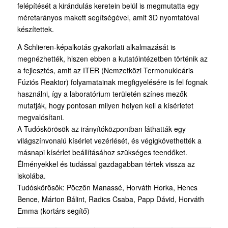
felépítését a kirándulás keretein belül is megmutatta egy
méretarányos makett segítségével, amit 3D nyomtatóval
készítettek.
A Schlieren-képalkotás gyakorlati alkalmazását is
megnézhették, hiszen ebben a kutatóintézetben történik az
a fejlesztés, amit az ITER (Nemzetközi Termonukleáris
Fúziós Reaktor) folyamatainak megfigyelésére is fel fognak
használni, így a laboratórium területén színes mezők
mutatják, hogy pontosan milyen helyen kell a kísérletet
megvalósítani.
A Tudóskörösök az irányítóközpontban láthatták egy
világszínvonalú kísérlet vezérlését, és végigkövethették a
másnapi kísérlet beállításához szükséges teendőket.
Élményekkel és tudással gazdagabban tértek vissza az
iskolába.
Tudóskörösök: Pöczön Manassé, Horváth Horka, Hencs
Bence, Márton Bálint, Radics Csaba, Papp Dávid, Horváth
Emma (kortárs segítő)