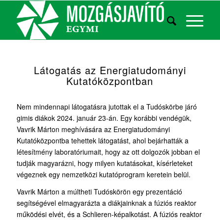
Látogatás az Energiatudományi
Kutatóközpontban
Nem mindennapi látogatásra jutottak el a Tudóskörbe járó
gimis diákok 2024. január 23-án. Egy korábbi vendégük,
Vavrik Márton meghívására az Energiatudományi
Kutatóközpontba tehettek látogatást, ahol bejárhatták a
létesítmény laboratóriumait, hogy az ott dolgozók jobban el
tudják magyarázni, hogy milyen kutatásokat, kísérleteket
végeznek egy nemzetközi kutatóprogram keretein belül.
Vavrik Márton a múltheti Tudóskörön egy prezentáció
segítségével elmagyarázta a diákjainknak a fúziós reaktor
működési elvét, és a Schlieren-képalkotást. A fúziós reaktor