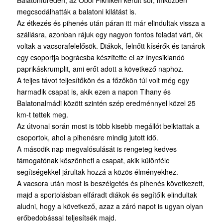
Balatonfüreden, az Öböl Pikniken került sor, miközben
megcsodálhatták a balatoni kilátást is.
Az étkezés és pihenés után páran itt már elindultak vissza a
szállásra, azonban rájuk egy nagyon fontos feladat várt, ők
voltak a vacsorafelelősök. Diákok, felnőtt kísérők és tanárok
egy csoportja bográcsba készítette el az ínycsiklandó
paprikáskrumplit, ami erőt adott a következő naphoz.
A teljes távot teljesítőkön és a főzőkön túl volt még egy
harmadik csapat is, akik ezen a napon Tihany és
Balatonalmádi között szintén szép eredménnyel közel 25
km-t tettek meg.
Az útvonal során most is több kisebb megállót beiktattak a
csoportok, ahol a pihenésre mindig jutott idő.
A második nap megvalósulását is rengeteg kedves
támogatónak köszönheti a csapat, akik különféle
segítségekkel járultak hozzá a közös élményekhez.
A vacsora után most is beszélgetés és pihenés következett,
majd a sportolásban elfáradt diákok és segítőik elindultak
aludni, hogy a következő, azaz a záró napot is ugyan olyan
erőbedobással teljesítsék majd.