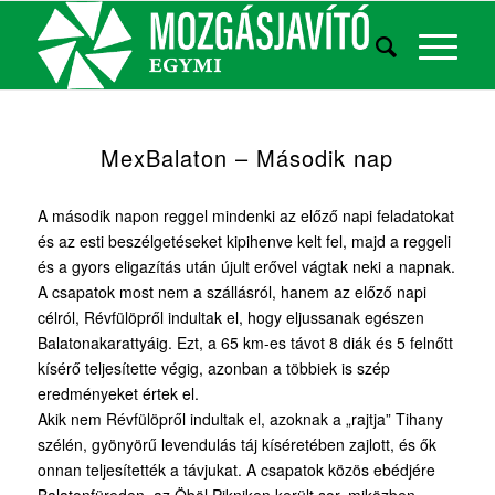
MexBalaton – Második nap
A második napon reggel mindenki az előző napi feladatokat
és az esti beszélgetéseket kipihenve kelt fel, majd a reggeli
és a gyors eligazítás után újult erővel vágtak neki a napnak.
A csapatok most nem a szállásról, hanem az előző napi
célról, Révfülöpről indultak el, hogy eljussanak egészen
Balatonakarattyáig. Ezt, a 65 km-es távot 8 diák és 5 felnőtt
kísérő teljesítette végig, azonban a többiek is szép
eredményeket értek el.
Akik nem Révfülöpről indultak el, azoknak a „rajtja” Tihany
szélén, gyönyörű levendulás táj kíséretében zajlott, és ők
onnan teljesítették a távjukat. A csapatok közös ebédjére