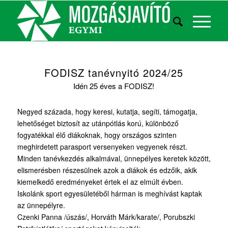
FODISZ tanévnyitó 2024/25
Idén 25 éves a FODISZ!
Negyed százada, hogy keresi, kutatja, segíti, támogatja,
lehetőséget biztosít az utánpótlás korú, különböző
fogyatékkal élő diákoknak, hogy országos szinten
meghirdetett parasport versenyeken vegyenek részt.
Minden tanévkezdés alkalmával, ünnepélyes keretek között,
elismerésben részesülnek azok a diákok és edzőik, akik
kiemelkedő eredményeket értek el az elmúlt évben.
Iskolánk sport egyesületéből hárman is meghívást kaptak
az ünnepélyre.
Czenki Panna /úszás/, Horváth Márk/karate/, Porubszki