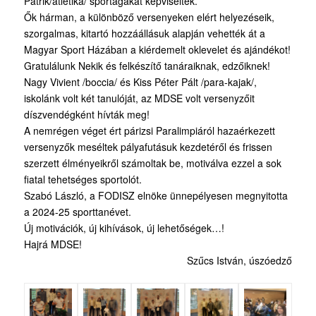
Patrik/atlétika/ sportágakat képviselték.
Ők hárman, a különböző versenyeken elért helyezéseik,
szorgalmas, kitartó hozzáállásuk alapján vehették át a
Magyar Sport Házában a kiérdemelt oklevelet és ajándékot!
Gratulálunk Nekik és felkészítő tanáraiknak, edzőiknek!
Nagy Vivient /boccia/ és Kiss Péter Pált /para-kajak/,
iskolánk volt két tanulóját, az MDSE volt versenyzőit
díszvendégként hívták meg!
A nemrégen véget ért párizsi Paralimpiáról hazaérkezett
versenyzők meséltek pályafutásuk kezdetéről és frissen
szerzett élményeikről számoltak be, motiválva ezzel a sok
fiatal tehetséges sportolót.
Szabó László, a FODISZ elnöke ünnepélyesen megnyitotta
a 2024-25 sporttanévet.
Új motivációk, új kihívások, új lehetőségek…!
Hajrá MDSE!
Szűcs István, úszóedző