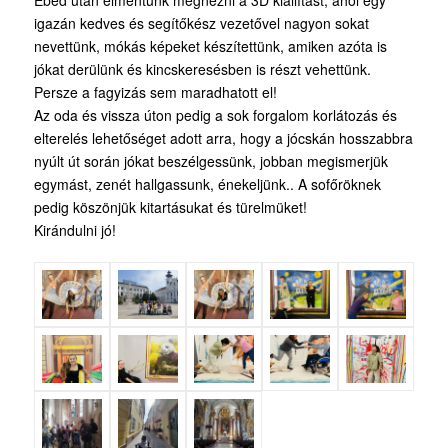
Ebéd után elmentünk megnézni a 3D kiállítást, ahol egy
igazán kedves és segítőkész vezetővel nagyon sokat
nevettünk, mókás képeket készítettünk, amiken azóta is
jókat derülünk és kincskeresésben is részt vehettünk.
Persze a fagyizás sem maradhatott el!
Az oda és vissza úton pedig a sok forgalom korlátozás és
elterelés lehetőséget adott arra, hogy a jócskán hosszabbra
nyúlt út során jókat beszélgessünk, jobban megismerjük
egymást, zenét hallgassunk, énekeljünk.. A sofőröknek
pedig köszönjük kitartásukat és türelmüket!
Kirándulni jó!