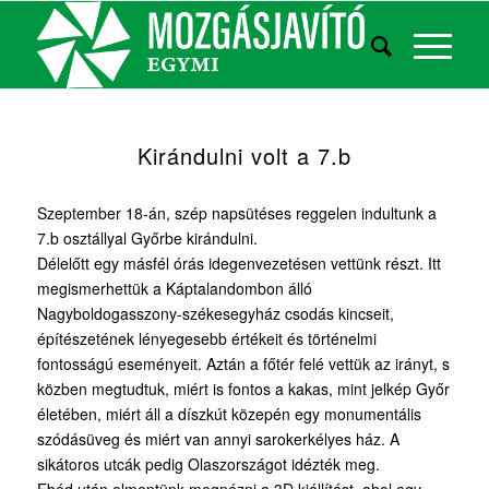
Kirándulni volt a 7.b
Szeptember 18-án, szép napsütéses reggelen indultunk a
7.b osztállyal Győrbe kirándulni.
Délelőtt egy másfél órás idegenvezetésen vettünk részt. Itt
megismerhettük a Káptalandombon álló
Nagyboldogasszony-székesegyház csodás kincseit,
építészetének lényegesebb értékeit és történelmi
fontosságú eseményeit. Aztán a főtér felé vettük az irányt, s
közben megtudtuk, miért is fontos a kakas, mint jelkép Győr
életében, miért áll a díszkút közepén egy monumentális
szódásüveg és miért van annyi sarokerkélyes ház. A
sikátoros utcák pedig Olaszországot idézték meg.