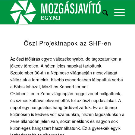
Őszi Projektnapok az SHF-en
Az őszi időjárás egyre változékonyabb, de tagozatunkon a
jókedv töretlen. A héten jeles napokat tartottunk.
Szeptember 30-án a Népmese világnapján mesevilággá
változtak a termeink. Kisebb csoportokban látogattuk sorba
a Bábszínházat, Mozit és Koncert termet.
Október 1-én a Zene világnapján reggel zenét hallgattunk,
és színes kottával elevenítettük fel az őszi népdalainkat. A
napot egy hangulatos hangfürdővel zártuk. Ez az ünnep
különösen is kedves volt számunkra, hiszen tagozatunkon a
zene állandóan jelen van, sokat éneklünk és nagyon sok
különleges hangszert használhatunk. Ez a gyerekek egyik