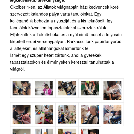
legkedveltebb tevékenysége.
Október 4-én, az Állatok világnapján házi kedvencek köré
szervezett kalandos pálya várta tanulóinkat. Egy
kolléganőnk behozta a nyusziját és a kis teknőseit, így
tanulóink közvetlen tapasztalatokat szereztek róluk.
Eljátszottuk a Teknősbéka és a nyúl című mesét a folyosón
kiépített erdei versenypályán. Barkácsoltunk papírtányérból
állatfejeket, és állathangokat ismertünk fel.
Ismét egy szuper hetet zártunk, ahol a gyerekek
tapasztalatokon és élményeken keresztül tanulhattak a
világról.