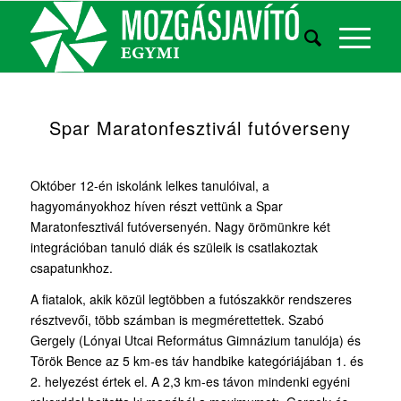
Spar Maratonfesztivál futóverseny
Október 12-én iskolánk lelkes tanulóival, a
hagyományokhoz híven részt vettünk a Spar
Maratonfesztivál futóversenyén. Nagy örömünkre két
integrációban tanuló diák és szüleik is csatlakoztak
csapatunkhoz.
A fiatalok, akik közül legtöbben a futószakkör rendszeres
résztvevői, több számban is megmérettettek. Szabó
Gergely (Lónyai Utcai Református Gimnázium tanulója) és
Török Bence az 5 km-es táv handbike kategóriájában 1. és
2. helyezést értek el. A 2,3 km-es távon mindenki egyéni