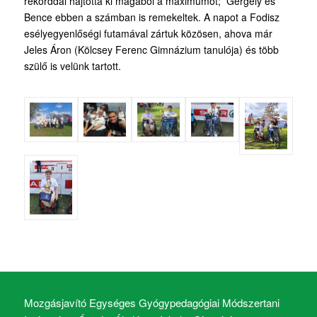
rekorddal hajtotta ki magából a maximumot; Gergely és
Bence ebben a számban is remekeltek. A napot a Fodisz
esélyegyenlőségi futamával zártuk közösen, ahova már
Jeles Áron (Kölcsey Ferenc Gimnázium tanulója) és több
szülő is velünk tartott.
Mozgásjavító Egységes Gyógypedagógiai Módszertani