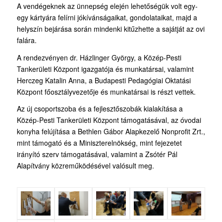
A vendégeknek az ünnepség elején lehetőségük volt egy-
egy kártyára felírni jókívánságaikat, gondolataikat, majd a
helyszín bejárása során mindenki kitűzhette a sajátját az ovi
falára.
A rendezvényen dr. Házlinger György, a Közép-Pesti
Tankerületi Központ igazgatója és munkatársai, valamint
Herczeg Katalin Anna, a Budapesti Pedagógiai Oktatási
Központ főosztályvezetője és munkatársai is részt vettek.
Az új csoportszoba és a fejlesztőszobák kialakítása a
Közép-Pesti Tankerületi Központ támogatásával, az óvodai
konyha felújítása a Bethlen Gábor Alapkezelő Nonprofit Zrt.,
mint támogató és a Miniszterelnökség, mint fejezetet
irányító szerv támogatásával, valamint a Zsótér Pál
Alapítvány közreműködésével valósult meg.