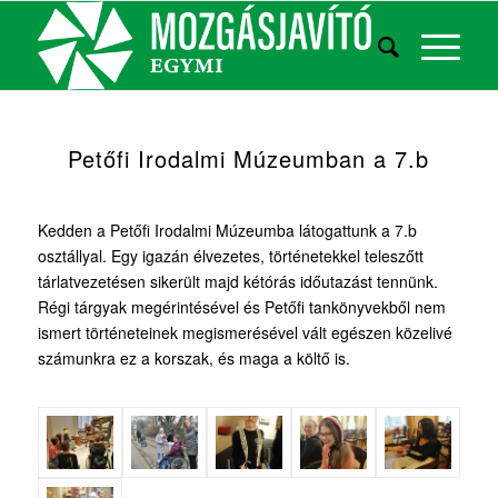
Petőfi Irodalmi Múzeumban a 7.b
Kedden a Petőfi Irodalmi Múzeumba látogattunk a 7.b
osztállyal. Egy igazán élvezetes, történetekkel teleszőtt
tárlatvezetésen sikerült majd kétórás időutazást tennünk.
Régi tárgyak megérintésével és Petőfi tankönyvekből nem
ismert történeteinek megismerésével vált egészen közelivé
számunkra ez a korszak, és maga a költő is.