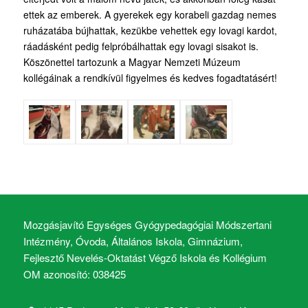
ettek az emberek. A gyerekek egy korabeli gazdag nemes
ruházatába bújhattak, kezükbe vehettek egy lovagi kardot,
ráadásként pedig felpróbálhattak egy lovagi sisakot is.
Köszönettel tartozunk a Magyar Nemzeti Múzeum
kollégáinak a rendkívül figyelmes és kedves fogadtatásért!
Mozgásjavító Egységes Gyógypedagógiai Módszertani
Intézmény, Óvoda, Általános Iskola, Gimnázium,
Fejlesztő Nevelés-Oktatást Végző Iskola és Kollégium
OM azonosító: 038425