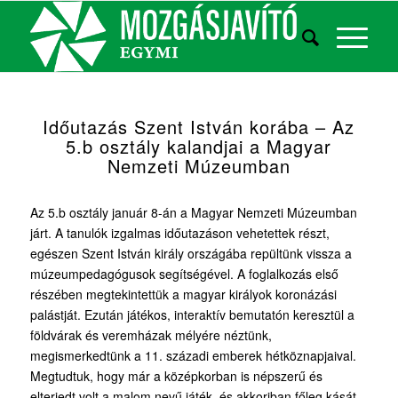
Időutazás Szent István korába – Az
5.b osztály kalandjai a Magyar
Nemzeti Múzeumban
Az 5.b osztály január 8-án a Magyar Nemzeti Múzeumban
járt. A tanulók izgalmas időutazáson vehetettek részt,
egészen Szent István király országába repültünk vissza a
múzeumpedagógusok segítségével. A foglalkozás első
részében megtekintettük a magyar királyok koronázási
palástját. Ezután játékos, interaktív bemutatón keresztül a
földvárak és veremházak mélyére néztünk,
megismerkedtünk a 11. századi emberek hétköznapjaival.
Megtudtuk, hogy már a középkorban is népszerű és
elterjedt volt a malom nevű játék, és akkoriban főleg kását