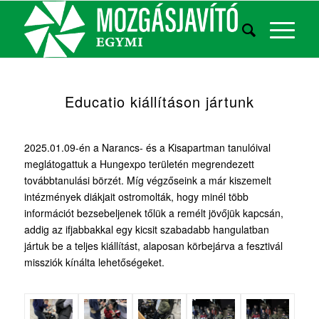
Educatio kiállításon jártunk
2025.01.09-én a Narancs- és a Kisapartman tanulóival
meglátogattuk a Hungexpo területén megrendezett
továbbtanulási börzét. Míg végzőseink a már kiszemelt
intézmények diákjait ostromolták, hogy minél több
információt bezsebeljenek tőlük a remélt jövőjük kapcsán,
addig az ifjabbakkal egy kicsit szabadabb hangulatban
jártuk be a teljes kiállítást, alaposan körbejárva a fesztivál
missziók kínálta lehetőségeket.