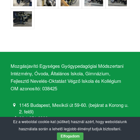
Mozgásjavító Egységes Gyógypedagógiai Módszertani
Intézmény, Óvoda, Általános Iskola, Gimnázium,
Fejlesztő Nevelés-Oktatást Végző Iskola és Kollégium
OM azonosító: 038425
1145 Budapest, Mexikói út 59-60. (bejárat a Korong u.
2. felől)
06 1 251 6900
Ez a weboldal cookie-kat (sütiket) használ azért, hogy weboldalunk
mozgasjavito@mozgasjavito.com
használata során a lehető legjobb élményt tudjuk biztosítani.
Elfogadom