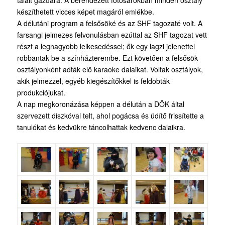
talált gazdára. A berendezett fotósarokban minden osztály
készíthetett vicces képet magáról emlékbe.
A délutáni program a felsősöké és az SHF tagozaté volt. A
farsangi jelmezes felvonulásban ezúttal az SHF tagozat vett
részt a legnagyobb lelkesedéssel; ők egy lagzi jelenettel
robbantak be a színházterembe. Ezt követően a felsősök
osztályonként adták elő karaoke dalaikat. Voltak osztályok,
akik jelmezzel, egyéb kiegészítőkkel is feldobták
produkciójukat.
A nap megkoronázása képpen a délután a DÖK által
szervezett diszkóval telt, ahol pogácsa és üdítő frissítette a
tanulókat és kedvükre táncolhattak kedvenc dalaikra.