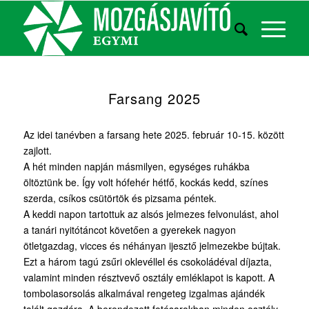
Farsang 2025
Az idei tanévben a farsang hete 2025. február 10-15. között
zajlott.
A hét minden napján másmilyen, egységes ruhákba
öltöztünk be. Így volt hófehér hétfő, kockás kedd, színes
szerda, csíkos csütörtök és pizsama péntek.
A keddi napon tartottuk az alsós jelmezes felvonulást, ahol
a tanári nyitótáncot követően a gyerekek nagyon
ötletgazdag, vicces és néhányan ijesztő jelmezekbe bújtak.
Ezt a három tagú zsűri oklevéllel és csokoládéval díjazta,
valamint minden résztvevő osztály emléklapot is kapott. A
tombolasorsolás alkalmával rengeteg izgalmas ajándék