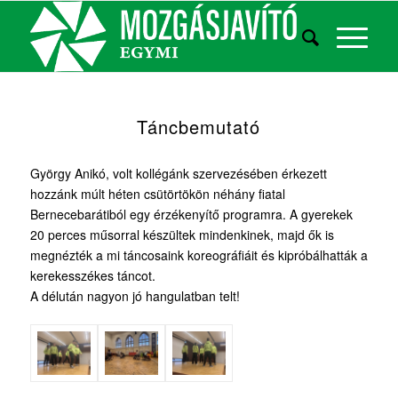
Táncbemutató
György Anikó, volt kollégánk szervezésében érkezett
hozzánk múlt héten csütörtökön néhány fiatal
Bernecebarátiból egy érzékenyítő programra. A gyerekek
20 perces műsorral készültek mindenkinek, majd ők is
megnézték a mi táncosaink koreográfiáit és kipróbálhatták a
kerekesszékes táncot.
A délután nagyon jó hangulatban telt!