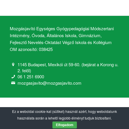
Mozgásjavító Egységes Gyógypedagógiai Módszertani
Intézmény, Óvoda, Általános Iskola, Gimnázium,
Fejlesztő Nevelés-Oktatást Végző Iskola és Kollégium
OM azonosító: 038425
1145 Budapest, Mexikói út 59-60. (bejárat a Korong u.
2. felől)
06 1 251 6900
mozgasjavito@mozgasjavito.com
Ez a weboldal cookie-kat (sütiket) használ azért, hogy weboldalunk
használata során a lehető legjobb élményt tudjuk biztosítani.
Elfogadom