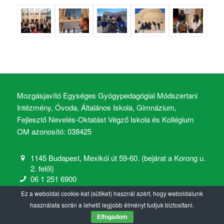
Mozgásjavító Egységes Gyógypedagógiai Módszertani
Intézmény, Óvoda, Általános Iskola, Gimnázium,
Fejlesztő Nevelés-Oktatást Végző Iskola és Kollégium
OM azonosító: 038425
1145 Budapest, Mexikói út 59-60. (bejárat a Korong u.
2. felől)
06 1 251 6900
mozgasjavito@mozgasjavito.com
Ez a weboldal cookie-kat (sütiket) használ azért, hogy weboldalunk
használata során a lehető legjobb élményt tudjuk biztosítani.
Elfogadom