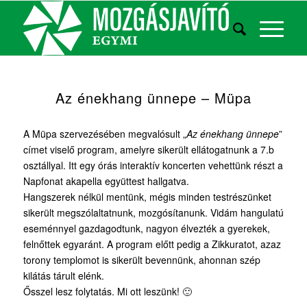
Az énekhang ünnepe – Müpa
A Müpa szervezésében megvalósult „
Az énekhang ünnepe
”
címet viselő program, amelyre sikerült ellátogatnunk a 7.b
osztállyal. Itt egy órás interaktív koncerten vehettünk részt a
Napfonat akapella együttest hallgatva.
Hangszerek nélkül mentünk, mégis minden testrészünket
sikerült megszólaltatnunk, mozgósítanunk. Vidám hangulatú
eseménnyel gazdagodtunk, nagyon élvezték a gyerekek,
felnőttek egyaránt. A program előtt pedig a Zikkuratot, azaz
torony templomot is sikerült bevennünk, ahonnan szép
kilátás tárult elénk.
Ősszel lesz folytatás. Mi ott leszünk! 🙂