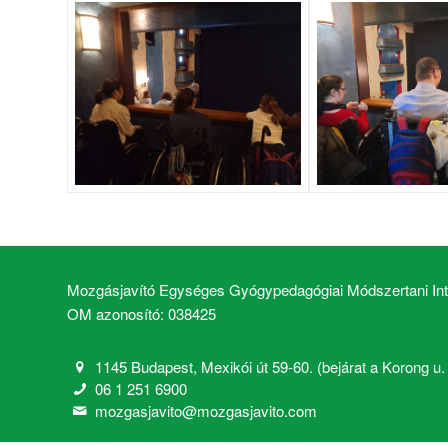
Mozgásjavító Egységes Gyógypedagógiai Módszertani Inté
OM azonosító: 038425
1145 Budapest, Mexikói út 59-60. (bejárat a Korong u. 2
06 1 251 6900
mozgasjavito@mozgasjavito.com