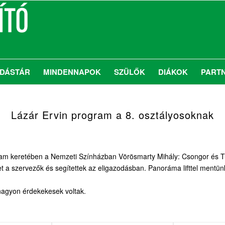
DÁSTÁR
MINDENNAPOK
SZÜLŐK
DIÁKOK
PART
Lázár Ervin program a 8. osztályosoknak
gram keretében a Nemzeti Színházban Vörösmarty Mihály: Csongor és T
t a szervezők és segítettek az eligazodásban. Panoráma lifttel mentünk
 nagyon érdekekesek voltak.