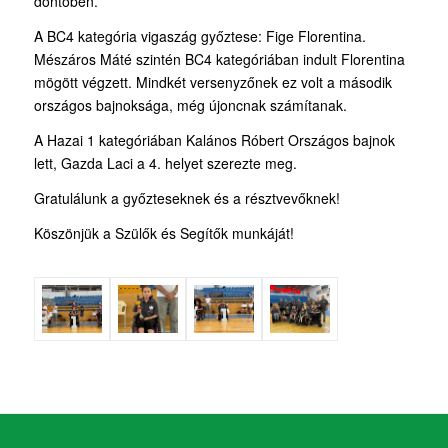
döntőben.
A BC4 kategória vigaszág győztese: Fige Florentina.
Mészáros Máté szintén BC4 kategóriában indult Florentina
mögött végzett. Mindkét versenyzőnek ez volt a második
országos bajnoksága, még újoncnak számítanak.
A Hazai 1 kategóriában Kalános Róbert Országos bajnok
lett, Gazda Laci a 4. helyet szerezte meg.
Gratulálunk a győzteseknek és a résztvevőknek!
Köszönjük a Szülők és Segítők munkáját!