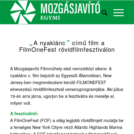
„
A nyaklánc
”
című film a
FilmOneFest rövidfilmfesztiválon
A Mozgásjavító Filmműhely első nemzetközi sikere: A
nyaklánc c. film bejutott az Egyesült Államokban, New
Jersey-ben megrendezésre kerülő FILMONEFEST
elnevezésű rövidfilmfesztivál versenyprogramjába. Aki július
19-én arra járna, ugorjon be a fesztiválra és mesélje el,
milyen volt.
A fesztiválról:
A FilmOneFest (FOF) a világ legjobb rövidfilmjeit mutatja be
a fenséges New York Cityre néző Atlantic Highlands Marina
hátterében. A FOF lehetőséget biztosít a filmkészítőknek,