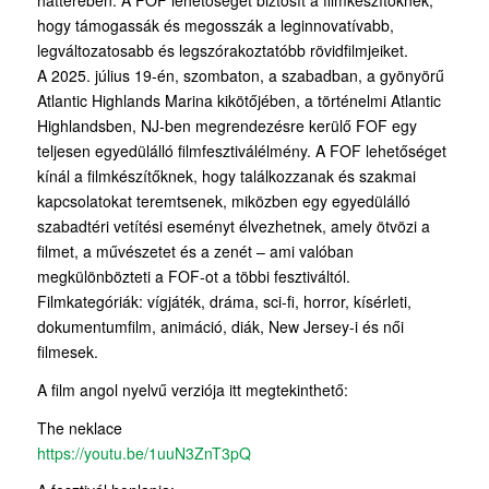
hogy támogassák és megosszák a leginnovatívabb,
legváltozatosabb és legszórakoztatóbb rövidfilmjeiket.
A 2025. július 19-én, szombaton, a szabadban, a gyönyörű
Atlantic Highlands Marina kikötőjében, a történelmi Atlantic
Highlandsben, NJ-ben megrendezésre kerülő FOF egy
teljesen egyedülálló filmfesztiválélmény. A FOF lehetőséget
kínál a filmkészítőknek, hogy találkozzanak és szakmai
kapcsolatokat teremtsenek, miközben egy egyedülálló
szabadtéri vetítési eseményt élvezhetnek, amely ötvözi a
filmet, a művészetet és a zenét – ami valóban
megkülönbözteti a FOF-ot a többi fesztiváltól.
Filmkategóriák: vígjáték, dráma, sci-fi, horror, kísérleti,
dokumentumfilm, animáció, diák, New Jersey-i és női
filmesek.
A film angol nyelvű verziója itt megtekinthető:
The neklace
https://youtu.be/1uuN3ZnT3pQ